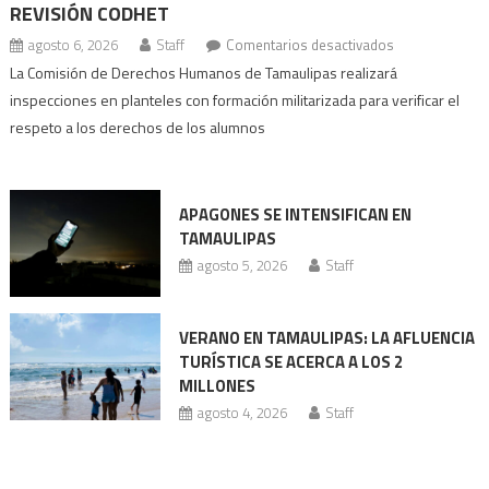
REVISIÓN CODHET
en
agosto 6, 2026
Staff
Comentarios desactivados
Escuelas
La Comisión de Derechos Humanos de Tamaulipas realizará
con
inspecciones en planteles con formación militarizada para verificar el
prácticas
respeto a los derechos de los alumnos
militarizadas
bajo
revisión
APAGONES SE INTENSIFICAN EN
Codhet
TAMAULIPAS
agosto 5, 2026
Staff
VERANO EN TAMAULIPAS: LA AFLUENCIA
TURÍSTICA SE ACERCA A LOS 2
MILLONES
agosto 4, 2026
Staff