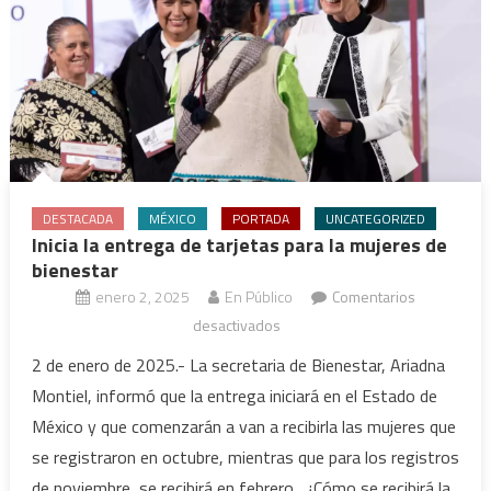
DESTACADA
MÉXICO
PORTADA
UNCATEGORIZED
Inicia la entrega de tarjetas para la mujeres de
bienestar
enero 2, 2025
En Público
Comentarios
en
desactivados
Inicia
2 de enero de 2025.- La secretaria de Bienestar, Ariadna
la
Montiel, informó que la entrega iniciará en el Estado de
entrega
México y que comenzarán a van a recibirla las mujeres que
de
se registraron en octubre, mientras que para los registros
tarjetas
de noviembre, se recibirá en febrero. ¿Cómo se recibirá la
para