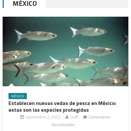
MÉXICO
MÉXICO
Establecen nuevas vedas de pesca en México:
estas son las especies protegidas
septiembre 2, 2025
Staff
Comentarios
en
desactivados