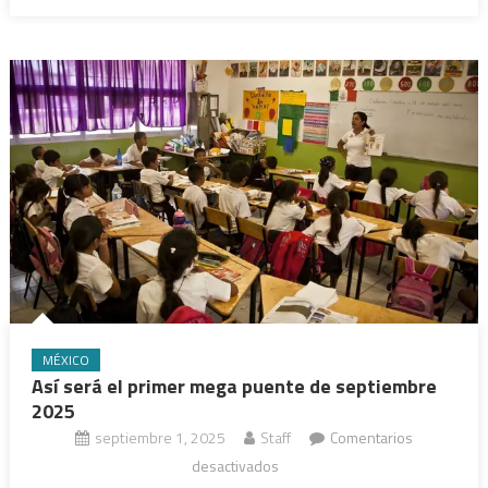
MÉXICO
Así será el primer mega puente de septiembre
2025
septiembre 1, 2025
Staff
Comentarios
en
desactivados