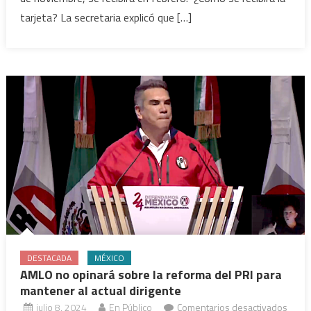
la
tarjeta? La secretaria explicó que […]
mujeres
de
bienestar
DESTACADA
MÉXICO
AMLO no opinará sobre la reforma del PRI para
mantener al actual dirigente
julio 8, 2024
En Público
Comentarios desactivados