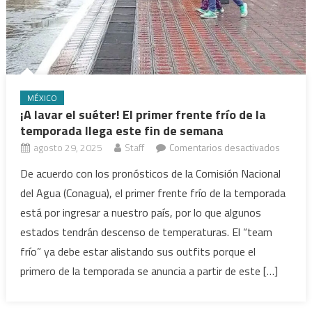
MÉXICO
¡A lavar el suéter! El primer frente frío de la
temporada llega este fin de semana
en
agosto 29, 2025
Staff
Comentarios desactivados
¡A
De acuerdo con los pronósticos de la Comisión Nacional
lavar
del Agua (Conagua), el primer frente frío de la temporada
el
está por ingresar a nuestro país, por lo que algunos
suéter!
estados tendrán descenso de temperaturas. El “team
El
frío” ya debe estar alistando sus outfits porque el
primer
frente
primero de la temporada se anuncia a partir de este […]
frío
de