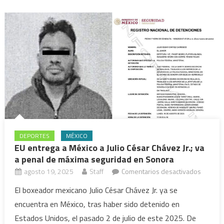
la
tempor
llega
este
fin
de
seman
DEPORTES
MÉXICO
EU entrega a México a Julio César Chávez Jr.; va
a penal de máxima seguridad en Sonora
en
agosto 19, 2025
Staff
Comentarios desactivados
EU
El boxeador mexicano Julio César Chávez Jr. ya se
entrega
encuentra en México, tras haber sido detenido en
a
Estados Unidos, el pasado 2 de julio de este 2025. De
México