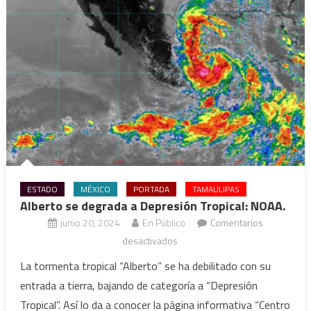
ESTADO
MÉXICO
PORTADA
TAMAULIPAS
Alberto se degrada a Depresión Tropical: NOAA.
junio 20, 2024
En Público
Comentarios
en
desactivados
Alberto
La tormenta tropical “Alberto” se ha debilitado con su
se
entrada a tierra, bajando de categoría a “Depresión
degrada
Tropical”. Así lo da a conocer la página informativa “Centro
a