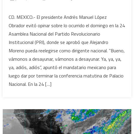
en
AMLO
CD. MEXICO.- El presidente Andrés Manuel López
no
Obrador evitó opinar sobre lo ocurrido el domingo en la 24
opinará
Asamblea Nacional del Partido Revolucionario
sobre
Institucional (PRI), donde se aprobó que Alejandro
la
Moreno pueda reelegirse como dirigente nacional. “Bueno,
reforma
del
vámonos a desayunar, vámonos a desayunar. Ya, ya, ya,
PRI
ya, adiós, adiós”, apuntó el mandatario mexicano para
para
luego dar por terminar la conferencia matutina de Palacio
mantener
Nacional. En la 24 […]
al
actual
dirigente