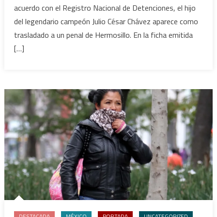
acuerdo con el Registro Nacional de Detenciones, el hijo
a
del legendario campeón Julio César Chávez aparece como
Julio
César
trasladado a un penal de Hermosillo. En la ficha emitida
Chávez
[…]
Jr.;
va
a
penal
de
máxima
segurid
en
Sonora
DESTACADA
MÉXICO
PORTADA
UNCATEGORIZED