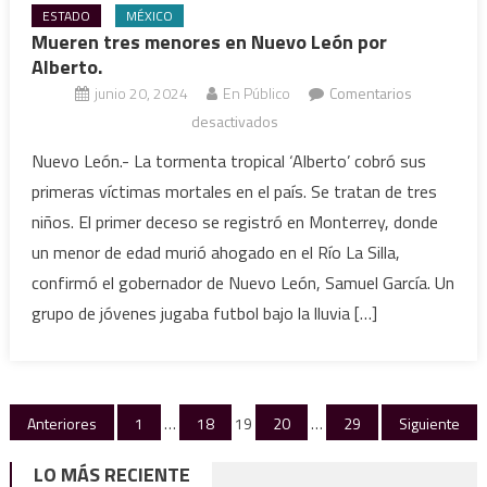
ESTADO
MÉXICO
Mueren tres menores en Nuevo León por
Alberto.
junio 20, 2024
En Público
Comentarios
en
desactivados
Mueren
Nuevo León.- La tormenta tropical ‘Alberto’ cobró sus
tres
primeras víctimas mortales en el país. Se tratan de tres
menores
niños. El primer deceso se registró en Monterrey, donde
en
un menor de edad murió ahogado en el Río La Silla,
Nuevo
confirmó el gobernador de Nuevo León, Samuel García. Un
León
por
grupo de jóvenes jugaba futbol bajo la lluvia […]
Alberto.
Paginación
Anteriores
1
…
18
19
20
…
29
Siguiente
de
LO MÁS RECIENTE