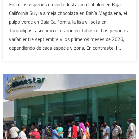
Establecen
Entre las especies en veda destacan el abulón en Baja
nuevas
California Sur, la almeja chocolata en Bahía Magdalena, el
vedas
pulpo verde en Baja California, la lisa y liseta en
de
Tamaulipas, así como el ostión en Tabasco. Los periodos
pesca
varían entre septiembre y los primeros meses de 2026,
en
México:
dependiendo de cada especie y zona. En contraste, […]
estas
son
las
especies
protegidas