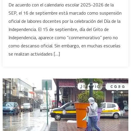
Así
De acuerdo con el calendario escolar 2025-2026 de la
será
SEP, el 16 de septiembre está marcado como suspensión
el
oficial de labores docentes por la celebración del Día de la
primer
Independencia. El 15 de septiembre, día del Grito de
mega
Independencia, aparece como “conmemorativo” pero no
puente
de
como descanso oficial. Sin embargo, en muchas escuelas
septiembre
se realizan actividades […]
2025