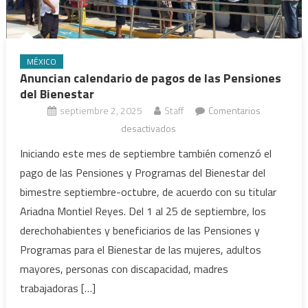
MÉXICO
Anuncian calendario de pagos de las Pensiones
del Bienestar
septiembre 2, 2025
Staff
Comentarios
en
desactivados
Anuncian
Iniciando este mes de septiembre también comenzó el
calendario
pago de las Pensiones y Programas del Bienestar del
de
bimestre septiembre-octubre, de acuerdo con su titular
pagos
Ariadna Montiel Reyes. Del 1 al 25 de septiembre, los
de
derechohabientes y beneficiarios de las Pensiones y
las
Pensiones
Programas para el Bienestar de las mujeres, adultos
del
mayores, personas con discapacidad, madres
Bienestar
trabajadoras […]