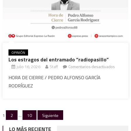
OPINIÓN
Los estragos del entramado “radiopasillo”
en
julio 16, 2026
Staff
Comentarios desactivados
Los
HORA DE CIERRE / PEDRO ALFONSO GARCÍA
estragos
RODRÍGUEZ
del
entrama
“radiopas
Paginación
1
2
…
10
Siguiente
de
LO MÁS RECIENTE