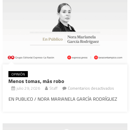
Ley
OPINIÓN
Menos tomas, más robo
en
julio 29, 2026
Staff
Comentarios desactivados
Menos
EN PUBLICO / NORA MARIANELA GARCÍA RODRÍGUEZ
tomas,
más
robo