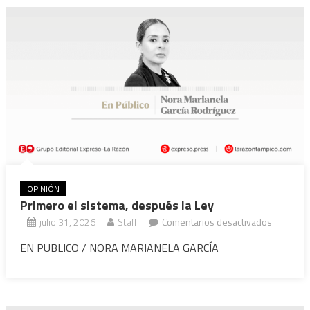
Lauro
OPINIÓN
Primero el sistema, después la Ley
en
julio 31, 2026
Staff
Comentarios desactivados
Primero
EN PUBLICO / NORA MARIANELA GARCÍA
el
sistema,
después
la