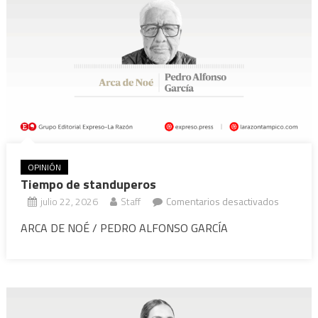
OPINIÓN
Tiempo de standuperos
en
julio 22, 2026
Staff
Comentarios desactivados
Tiempo
ARCA DE NOÉ / PEDRO ALFONSO GARCÍA
de
standupe