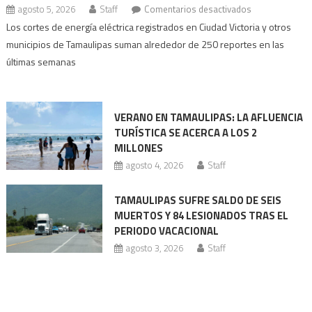
en
agosto 5, 2026
Staff
Comentarios desactivados
Apagones
Los cortes de energía eléctrica registrados en Ciudad Victoria y otros
se
municipios de Tamaulipas suman alrededor de 250 reportes en las
intensifican
últimas semanas
en
Tamaulipas
VERANO EN TAMAULIPAS: LA AFLUENCIA
TURÍSTICA SE ACERCA A LOS 2
MILLONES
agosto 4, 2026
Staff
TAMAULIPAS SUFRE SALDO DE SEIS
MUERTOS Y 84 LESIONADOS TRAS EL
PERIODO VACACIONAL
agosto 3, 2026
Staff