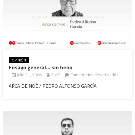
OPINIÓN
Ensayo general… sin Geño
en
julio 21, 2026
Staff
Comentarios desactivados
Ensayo
ARCA DE NOÉ / PEDRO ALFONSO GARCÍA
general
sin
Geño