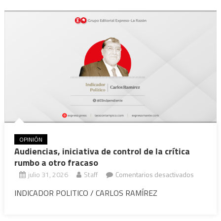
y
la
delincue
OPINIÓN
Audiencias, iniciativa de control de la crítica
rumbo a otro fracaso
en
julio 31, 2026
Staff
Comentarios desactivados
Audiencia
INDICADOR POLITICO / CARLOS RAMÍREZ
iniciativa
de