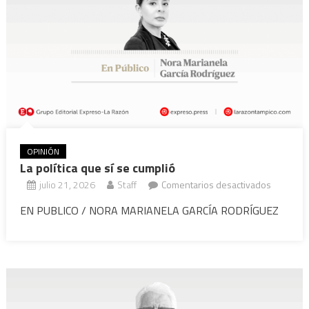
OPINIÓN
La política que sí se cumplió
en
julio 21, 2026
Staff
Comentarios desactivados
La
EN PUBLICO / NORA MARIANELA GARCÍA RODRÍGUEZ
política
que
sí
se
cumplió