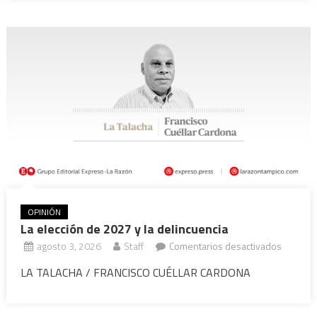
OPINIÓN
La elección de 2027 y la delincuencia
en
agosto 3, 2026
Staff
Comentarios desactivados
La
LA TALACHA / FRANCISCO CUÉLLAR CARDONA
elección
de
2027