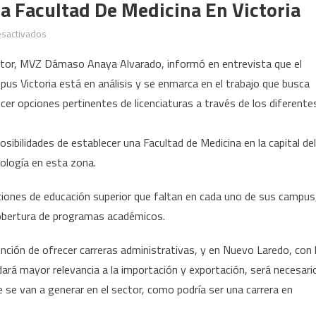
a Facultad De Medicina En Victoria
en
sactivados
Proyecta
ector, MVZ Dámaso Anaya Alvarado, informó en entrevista que el
la
pus Victoria está en análisis y se enmarca en el trabajo que busca
UAT
ecer opciones pertinentes de licenciaturas a través de los diferente
construir
una
Facultad
ilidades de establecer una Facultad de Medicina en la capital del
de
ología en esta zona.
Medicina
en
ciones de educación superior que faltan en cada uno de sus campus
Victoria
 cobertura de programas académicos.
ión de ofrecer carreras administrativas, y en Nuevo Laredo, con 
dará mayor relevancia a la importación y exportación, será necesari
e se van a generar en el sector, como podría ser una carrera en