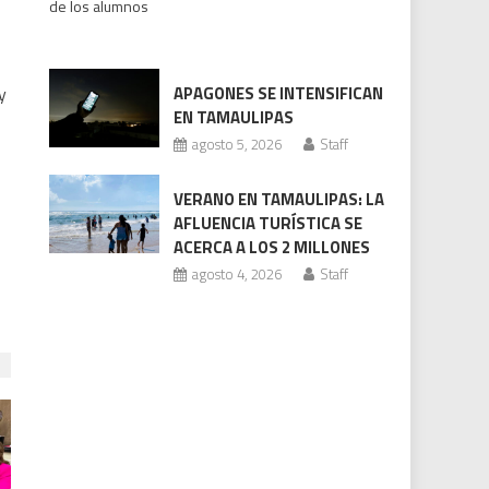
de los alumnos
bajo
revisión
Codhet
y
APAGONES SE INTENSIFICAN
EN TAMAULIPAS
agosto 5, 2026
Staff
VERANO EN TAMAULIPAS: LA
AFLUENCIA TURÍSTICA SE
ACERCA A LOS 2 MILLONES
agosto 4, 2026
Staff