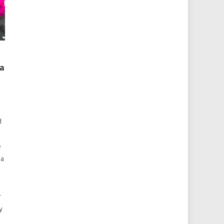
la
d
e
 a
r
y