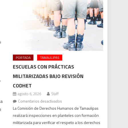
s
PORTADA
TAMAULIPAS
ESCUELAS CON PRÁCTICAS
MILITARIZADAS BAJO REVISIÓN
,
CODHET
agosto 6, 2026
Staff
la
en
Comentarios desactivados
Escuelas
La Comisión de Derechos Humanos de Tamaulipas
o
con
realizará inspecciones en planteles con formación
prácticas
militarizada para verificar el respeto a los derechos
militarizadas