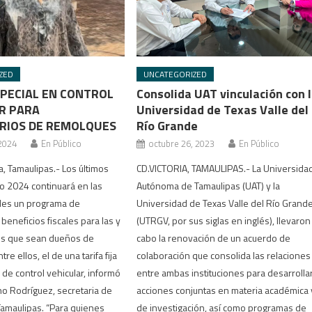
ZED
UNCATEGORIZED
SPECIAL EN CONTROL
Consolida UAT vinculación con 
R PARA
Universidad de Texas Valle del
RIOS DE REMOLQUES
Río Grande
 2024
En Público
octubre 26, 2023
En Público
a, Tamaulipas.- Los últimos
CD.VICTORIA, TAMAULIPAS.- La Universida
o 2024 continuará en las
Autónoma de Tamaulipas (UAT) y la
ales un programa de
Universidad de Texas Valle del Río Grand
beneficios fiscales para las y
(UTRGV, por sus siglas en inglés), llevaron
os que sean dueños de
cabo la renovación de un acuerdo de
re ellos, el de una tarifa fija
colaboración que consolida las relaciones
de control vehicular, informó
entre ambas instituciones para desarrolla
o Rodríguez, secretaria de
acciones conjuntas en materia académica 
amaulipas. “Para quienes
de investigación, así como programas de