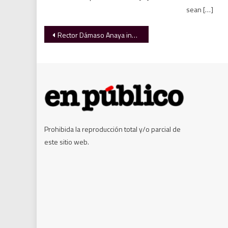
sean […]
Navegación
Rector Dámaso Anaya inaugura en la UAT temporada 2024 de la ONEFA
de
entradas
Prohibida la reproducción total y/o parcial de
este sitio web.