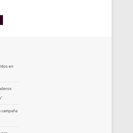
ntos en
naderos
m”
en campaña
s por