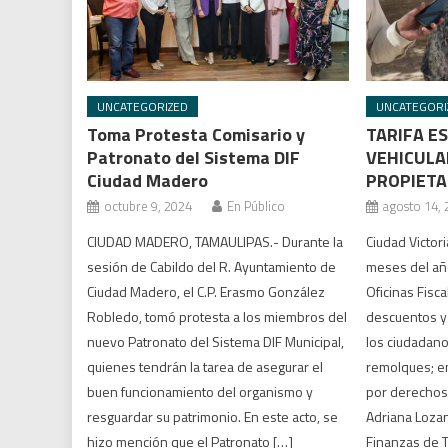
UNCATEGORIZED
UNCATEGORI
Toma Protesta Comisario y
TARIFA E
Patronato del Sistema DIF
VEHICULA
Ciudad Madero
PROPIETA
octubre 9, 2024
En Público
agosto 14,
CIUDAD MADERO, TAMAULIPAS.- Durante la
Ciudad Victori
sesión de Cabildo del R. Ayuntamiento de
meses del añ
Ciudad Madero, el C.P. Erasmo González
Oficinas Fisc
Robledo, tomó protesta a los miembros del
descuentos y 
nuevo Patronato del Sistema DIF Municipal,
los ciudadan
quienes tendrán la tarea de asegurar el
remolques; ent
buen funcionamiento del organismo y
por derechos 
resguardar su patrimonio. En este acto, se
Adriana Lozan
hizo mención que el Patronato […]
Finanzas de T