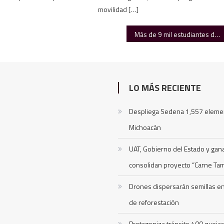
movilidad […]
Más de 9 mil estudiantes de la UAT reciben la Beca “Futuro Tamaulipas”
LO MÁS RECIENTE
Despliega Sedena 1,557 eleme
Michoacán
UAT, Gobierno del Estado y ga
consolidan proyecto “Carne Ta
Drones dispersarán semillas 
de reforestación
Protagoniza tránsito 400 queja