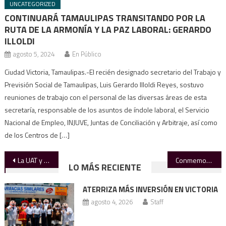
UNCATEGORIZED
CONTINUARÁ TAMAULIPAS TRANSITANDO POR LA
RUTA DE LA ARMONÍA Y LA PAZ LABORAL: GERARDO
ILLOLDI
agosto 5, 2024
En Público
Ciudad Victoria, Tamaulipas.-El recién designado secretario del Trabajo y
Previsión Social de Tamaulipas, Luis Gerardo Illoldi Reyes, sostuvo
reuniones de trabajo con el personal de las diversas áreas de esta
secretaría, responsable de los asuntos de índole laboral, el Servicio
Nacional de Empleo, INJUVE, Juntas de Conciliación y Arbitraje, así como
de los Centros de […]
Navegación
La UAT y el Ayuntamiento de Tampico suman esfuerzos para el bienestar social
Conmemora DIF Madero Día Internacional de las Personas con Discapacidad
LO MÁS RECIENTE
de
ATERRIZA MÁS INVERSIÓN EN VICTORIA
entradas
agosto 4, 2026
Staff