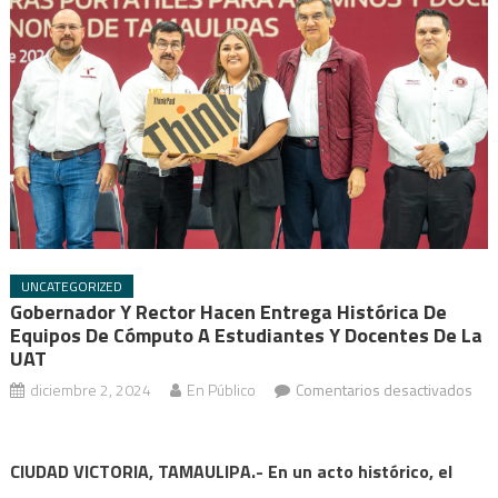
UNCATEGORIZED
Gobernador Y Rector Hacen Entrega Histórica De
Equipos De Cómputo A Estudiantes Y Docentes De La
UAT
diciembre 2, 2024
En Público
Comentarios desactivados
en
Gobernador
CIUDAD VICTORIA, TAMAULIPA.- En un acto histórico, el
y