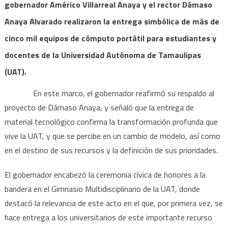
rector
gobernador Américo Villarreal Anaya y el rector Dámaso
hacen
Anaya Alvarado realizaron la entrega simbólica de más de
entrega
cinco mil equipos de cómputo portátil para estudiantes y
histórica
de
docentes de la Universidad Autónoma de Tamaulipas
equipos
(UAT).
de
cómputo
En este marco, el gobernador reafirmó su respaldo al
a
proyecto de Dámaso Anaya, y señaló que la entrega de
estudiantes
material tecnológico confirma la transformación profunda que
y
vive la UAT, y que se percibe en un cambio de modelo, así como
docentes
en el destino de sus recursos y la definición de sus prioridades.
de
la
El gobernador encabezó la ceremonia cívica de honores a la
UAT
bandera en el Gimnasio Multidisciplinario de la UAT, donde
destacó la relevancia de este acto en el que, por primera vez, se
hace entrega a los universitarios de este importante recurso