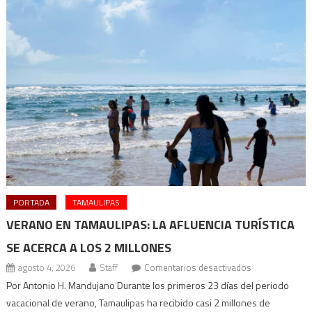
PORTADA
TAMAULIPAS
VERANO EN TAMAULIPAS: LA AFLUENCIA TURÍSTICA
SE ACERCA A LOS 2 MILLONES
en
agosto 4, 2026
Staff
Comentarios desactivados
Verano
Por Antonio H. Mandujano Durante los primeros 23 días del periodo
en
vacacional de verano, Tamaulipas ha recibido casi 2 millones de