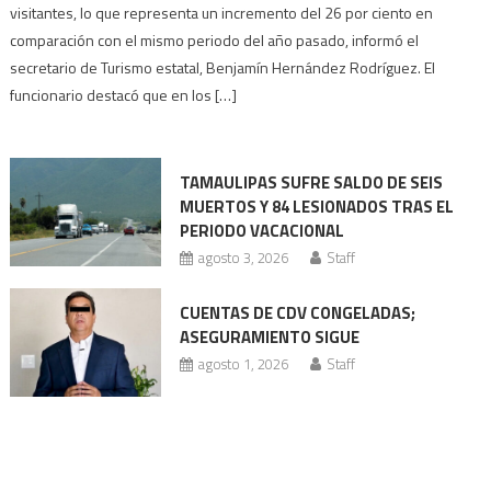
Tamaulipas:
visitantes, lo que representa un incremento del 26 por ciento en
la
comparación con el mismo periodo del año pasado, informó el
afluencia
secretario de Turismo estatal, Benjamín Hernández Rodríguez. El
turística
funcionario destacó que en los […]
se
acerca
a
TAMAULIPAS SUFRE SALDO DE SEIS
los
MUERTOS Y 84 LESIONADOS TRAS EL
2
PERIODO VACACIONAL
millones
agosto 3, 2026
Staff
CUENTAS DE CDV CONGELADAS;
ASEGURAMIENTO SIGUE
agosto 1, 2026
Staff