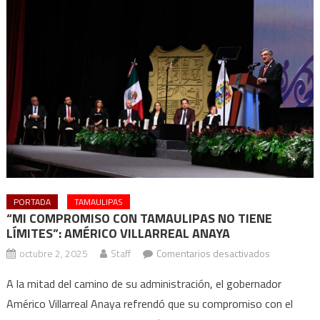
PORTADA
TAMAULIPAS
“MI COMPROMISO CON TAMAULIPAS NO TIENE
LÍMITES”: AMÉRICO VILLARREAL ANAYA
en
octubre 2, 2025
Staff
Comentarios desactivados
“MI
A la mitad del camino de su administración, el gobernador
COMPROMI
Américo Villarreal Anaya refrendó que su compromiso con el
CON