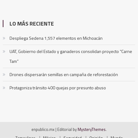
LO MÁS RECIENTE
Despliega Sedena 1,557 elementos en Michoacán
UAT, Gobierno del Estado y ganaderos consolidan proyecto “Carne
Tam”
Drones dispersarán semillas en campaña de reforestación
Protagoniza tránsito 400 quejas por presunto abuso
enpublico.mx
|
Editorial by
MysteryThemes
.
Tamaulipas
México
Seguridad
Opinión
Mundo