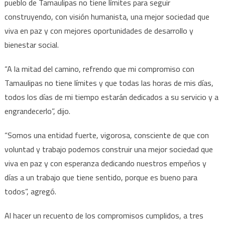
pueblo de Tamaulipas no tiene límites para seguir
TAMAULIPA
NO
construyendo, con visión humanista, una mejor sociedad que
TIENE
viva en paz y con mejores oportunidades de desarrollo y
LÍMITES”:
bienestar social.
AMÉRICO
VILLARREAL
“A la mitad del camino, refrendo que mi compromiso con
ANAYA
Tamaulipas no tiene límites y que todas las horas de mis días,
todos los días de mi tiempo estarán dedicados a su servicio y a
engrandecerlo”, dijo.
“Somos una entidad fuerte, vigorosa, consciente de que con
voluntad y trabajo podemos construir una mejor sociedad que
viva en paz y con esperanza dedicando nuestros empeños y
días a un trabajo que tiene sentido, porque es bueno para
todos”, agregó.
Al hacer un recuento de los compromisos cumplidos, a tres