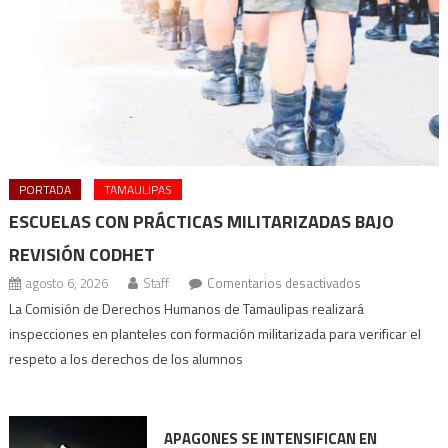
PORTADA
TAMAULIPAS
ESCUELAS CON PRÁCTICAS MILITARIZADAS BAJO
REVISIÓN CODHET
en
agosto 6, 2026
Staff
Comentarios desactivados
Escuelas
La Comisión de Derechos Humanos de Tamaulipas realizará
con
inspecciones en planteles con formación militarizada para verificar el
prácticas
respeto a los derechos de los alumnos
militarizadas
bajo
revisión
APAGONES SE INTENSIFICAN EN
Codhet