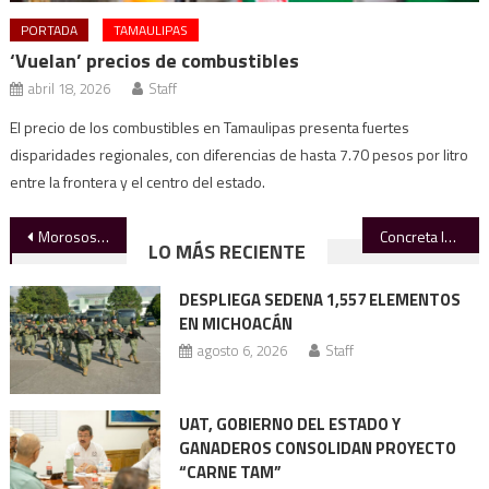
PORTADA
TAMAULIPAS
‘Vuelan’ precios de combustibles
abril 18, 2026
Staff
El precio de los combustibles en Tamaulipas presenta fuertes
disparidades regionales, con diferencias de hasta 7.70 pesos por litro
entre la frontera y el centro del estado.
Navegación
Morosos deben 9 mdp de agua
Concreta la UAT acuerdos en beneficio de sus trabajadores
LO MÁS RECIENTE
de
DESPLIEGA SEDENA 1,557 ELEMENTOS
entradas
EN MICHOACÁN
agosto 6, 2026
Staff
UAT, GOBIERNO DEL ESTADO Y
GANADEROS CONSOLIDAN PROYECTO
“CARNE TAM”