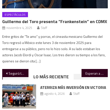
ESPECTÁCULOS
Guillermo del Toro presenta “Frankenstein” en CDMX
noviembre 4, 2025
Staff
Entre gritos de “Te amo” y porras, el cineasta mexicano Guillermo del
Toro regresó a México este lunes 3 de noviembre 2025 para
entregarse a su público, pero no lo hizo solo. A su lado estaban los
actores Jacob Elordi y Oscar Isaac. Los tres dieron su tiempo a los fans,
quienes se dieron cita […]
Navegación
Seguirá tandeo en 40 colonias a pesar de disponibilidad de agua
Esperan a 450 mil asistentes a la feria
LO MÁS RECIENTE
de
ATERRIZA MÁS INVERSIÓN EN VICTORIA
entradas
agosto 4, 2026
Staff