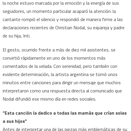
la noche estuvo marcada por la emoción y la energía de sus
silencio
y
seguidores, un momento particular acaparó la atención: la
responde:
cantante rompió el silencio y respondió de manera firme a las
“Creí
declaraciones recientes de Christian Nodal, su expareja y padre
que
de su hija, Inti.
el
silencio
El gesto, ocurrido frente a más de diez mil asistentes, se
era
convirtió rápidamente en uno de los momentos más
la
comentados de la velada. Con serenidad, pero también con
paz”
evidente determinación, la artista argentina se tomó unos
minutos entre canciones para dirigir un mensaje que muchos
interpretaron como una respuesta directa al comunicado que
Nodal difundió ese mismo día en redes sociales.
“Esta canción la dedico a todas las mamás que crían solas
a sus hijos”
Antes de interpretar una de las piezas más emblemáticas de su