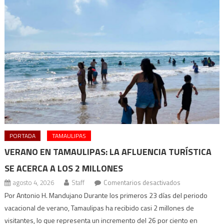
PORTADA
TAMAULIPAS
VERANO EN TAMAULIPAS: LA AFLUENCIA TURÍSTICA
SE ACERCA A LOS 2 MILLONES
en
agosto 4, 2026
Staff
Comentarios desactivados
Verano
Por Antonio H. Mandujano Durante los primeros 23 días del periodo
en
vacacional de verano, Tamaulipas ha recibido casi 2 millones de
Tamaulipas:
visitantes, lo que representa un incremento del 26 por ciento en