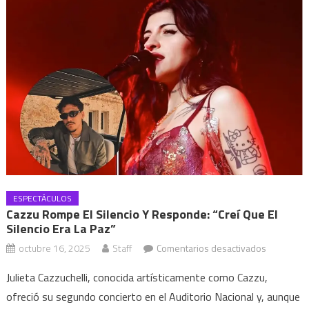
ESPECTÁCULOS
Cazzu Rompe El Silencio Y Responde: “Creí Que El
Silencio Era La Paz”
en
octubre 16, 2025
Staff
Comentarios desactivados
Cazzu
Julieta Cazzuchelli, conocida artísticamente como Cazzu,
rompe
ofreció su segundo concierto en el Auditorio Nacional y, aunque
el