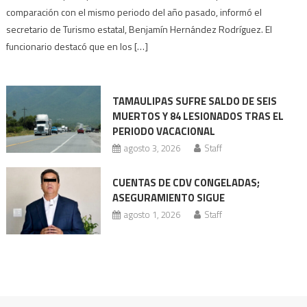
la
comparación con el mismo periodo del año pasado, informó el
afluencia
secretario de Turismo estatal, Benjamín Hernández Rodríguez. El
turística
funcionario destacó que en los […]
se
acerca
a
TAMAULIPAS SUFRE SALDO DE SEIS
los
MUERTOS Y 84 LESIONADOS TRAS EL
2
PERIODO VACACIONAL
millones
agosto 3, 2026
Staff
CUENTAS DE CDV CONGELADAS;
ASEGURAMIENTO SIGUE
agosto 1, 2026
Staff