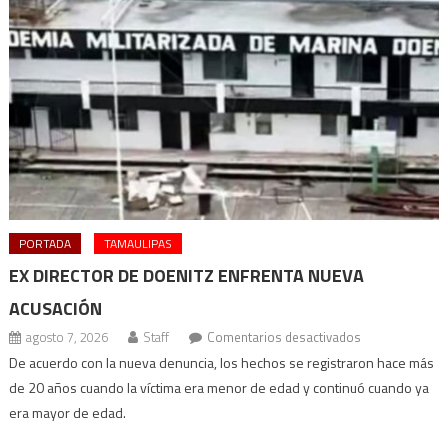
PORTADA
TAMAULIPAS
EX DIRECTOR DE DOENITZ ENFRENTA NUEVA
ACUSACIÓN
en
agosto 7, 2026
Staff
Comentarios desactivados
Ex
De acuerdo con la nueva denuncia, los hechos se registraron hace más
director
de 20 años cuando la víctima era menor de edad y continuó cuando ya
de
era mayor de edad.
Doenitz