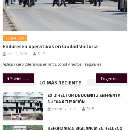
SEGURIDAD
Endurecen operativos en Ciudad Victoria
abril 3, 2026
Staff
Aplican cero tolerancia en antialcohol y motos irregulares
Navegación
Sheinbaum visita Tampico para evaluar el nivel del río Pánuco
Exigen mano dura contra quienes tiren basura en la vía pública
LO MÁS RECIENTE
de
EX DIRECTOR DE DOENITZ ENFRENTA
entradas
NUEVA ACUSACIÓN
agosto 7, 2026
Staff
REFORZARÁN VIGILANCIA EN RELLENO