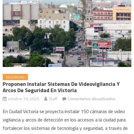
SEGURIDAD
Proponen Instalar Sistemas De Videovigilancia Y
Arcos De Seguridad En Victoria
en
octubre 19, 2025
Staff
Comentarios desactivados
Proponen
En Ciudad Victoria se proyecta instalar 150 cámaras de video
instalar
vigilancia y arcos de detección en los accesos a la ciudad para
sistemas
fortalecer los sistemas de tecnología y seguridad, a través de
de