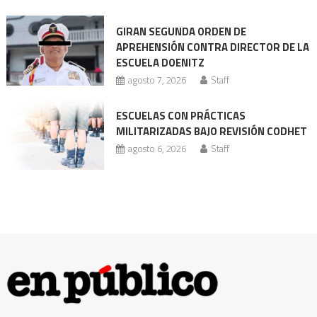
enfrenta
nueva
GIRAN SEGUNDA ORDEN DE
acusación
APREHENSIÓN CONTRA DIRECTOR DE LA
ESCUELA DOENITZ
agosto 7, 2026
Staff
ESCUELAS CON PRÁCTICAS
MILITARIZADAS BAJO REVISIÓN CODHET
agosto 6, 2026
Staff