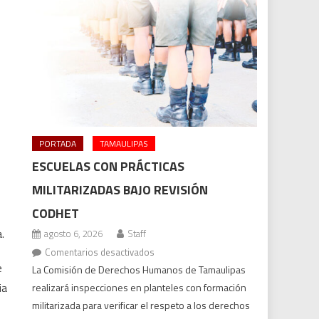
PORTADA
TAMAULIPAS
ESCUELAS CON PRÁCTICAS
MILITARIZADAS BAJO REVISIÓN
CODHET
.
agosto 6, 2026
Staff
en
Comentarios desactivados
e
Escuelas
La Comisión de Derechos Humanos de Tamaulipas
con
ia
realizará inspecciones en planteles con formación
prácticas
militarizada para verificar el respeto a los derechos
militarizadas