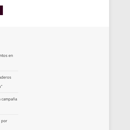
ntos en
naderos
m”
en campaña
s por