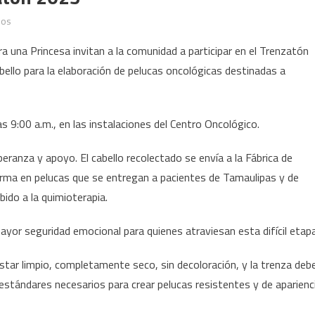
en
dos
Invitan
a una Princesa invitan a la comunidad a participar en el Trenzatón
a
ello para la elaboración de pelucas oncológicas destinadas a
participar
en
Trenzatón
las 9:00 a.m., en las instalaciones del Centro Oncológico.
2025
ranza y apoyo. El cabello recolectado se envía a la Fábrica de
rma en pelucas que se entregan a pacientes de Tamaulipas y de
bido a la quimioterapia.
mayor seguridad emocional para quienes atraviesan esta difícil etapa
estar limpio, completamente seco, sin decoloración, y la trenza deb
estándares necesarios para crear pelucas resistentes y de aparienc