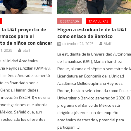
DESTACADA
TAMAULIPAS
a la UAT proyecto de
Eligen a estudiante de la UAT
rmacos para el
como enlace de Banxico
to de niños con cáncer
diciembre 24, 2025
Staff
 1, 2025
Staff
La estudiante de la Universidad Autónom
e la Unidad Académica
de Tamaulipas (UAT), Marian Sánchez
naria Reynosa Aztlán (UAMRA),
Roque, alumna del séptimo semestre de l
el Jiménez Andrade, comentó
Licenciatura en Economía de la Unidad
to es financiado por la
Académica Multidisciplinaria Reynosa
 Ciencia, Humanidades,
Rodhe, ha sido seleccionada como Enlace
Innovación (SECIHTI) y es una
Universitario Banxico generación 2026. El
investigaciones que aborda
programa del Banco de México está
México. Señaló que, aun
dirigido a jóvenes con desempeño
 estudiado los diferentes
académico destacado y potencial para
participar […]