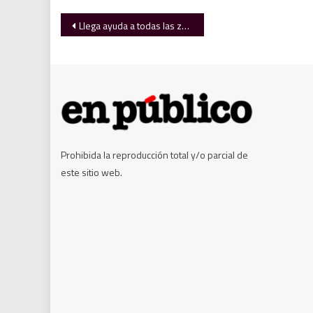
Navegación
Llega ayuda a todas las zonas afectadas por lluvias en cinco estados
de
entradas
Prohibida la reproducción total y/o parcial de
este sitio web.