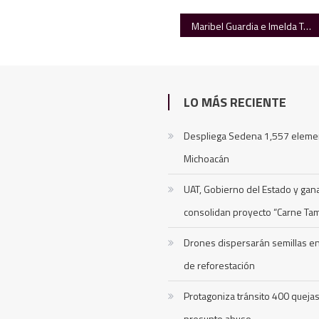
Maribel Guardia e Imelda Tuñón se enfrentan en juzgados por herencia de Julián Figueroa
LO MÁS RECIENTE
Despliega Sedena 1,557 eleme
Michoacán
UAT, Gobierno del Estado y ga
consolidan proyecto “Carne Ta
Drones dispersarán semillas 
de reforestación
Protagoniza tránsito 400 queja
presunto abuso