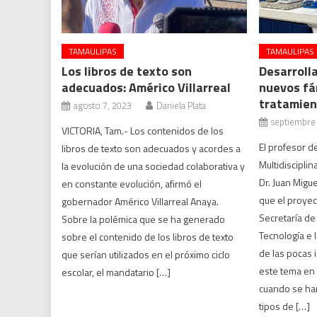
TAMAULIPAS
TAMAULIPAS
Los libros de texto son
Desarroll
adecuados: Américo Villarreal
nuevos fá
tratamien
agosto 7, 2023
Daniela Plata
septiembre
VICTORIA, Tam.- Los contenidos de los
El profesor d
libros de texto son adecuados y acordes a
Multidiscipli
la evolución de una sociedad colaborativa y
Dr. Juan Migu
en constante evolución, afirmó el
que el proyec
gobernador Américo Villarreal Anaya.
Secretaría de
Sobre la polémica que se ha generado
Tecnología e 
sobre el contenido de los libros de texto
de las pocas 
que serían utilizados en el próximo ciclo
este tema en 
escolar, el mandatario […]
cuando se han
tipos de […]