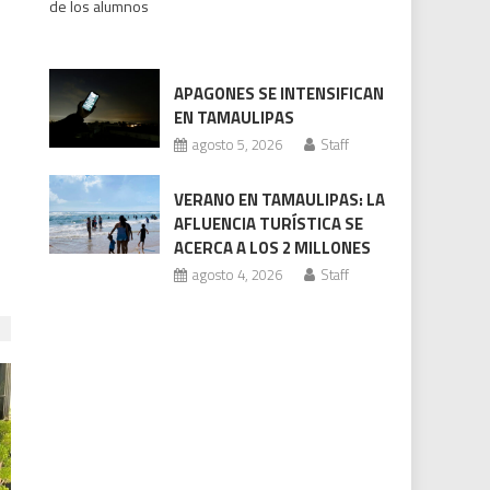
de los alumnos
bajo
revisión
Codhet
APAGONES SE INTENSIFICAN
EN TAMAULIPAS
agosto 5, 2026
Staff
VERANO EN TAMAULIPAS: LA
AFLUENCIA TURÍSTICA SE
ACERCA A LOS 2 MILLONES
agosto 4, 2026
Staff