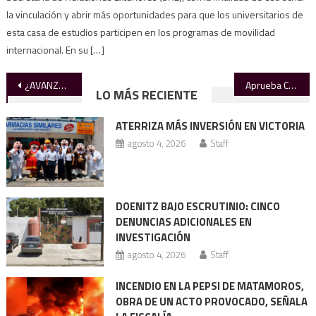
la vinculación y abrir más oportunidades para que los universitarios de
esta casa de estudios participen en los programas de movilidad
internacional. En su […]
Navegación
¿AVANZA LA MOVILIDAD SOCIAL?
Aprueba Cabildo de Victoria condonar recargos en predial y Ley de Ingresos de 2026.
LO MÁS RECIENTE
de
ATERRIZA MÁS INVERSIÓN EN VICTORIA
entradas
agosto 4, 2026
Staff
DOENITZ BAJO ESCRUTINIO: CINCO
DENUNCIAS ADICIONALES EN
INVESTIGACIÓN
agosto 4, 2026
Staff
INCENDIO EN LA PEPSI DE MATAMOROS,
OBRA DE UN ACTO PROVOCADO, SEÑALA