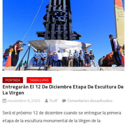
PORTADA
TAMAULIPAS
Entregarán El 12 De Diciembre Etapa De Escultura De
La Virgen
en
noviembre 6, 2025
Staff
Comentarios desactivados
Entrega
Será el próximo 12 de diciembre cuando se entregue la primera
el
etapa de la escultura monumental de la Virgen de la
12