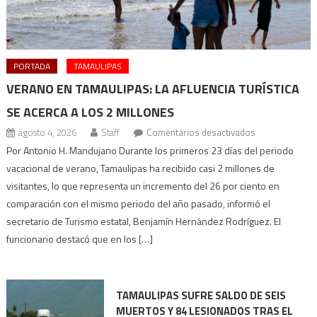
PORTADA
TAMAULIPAS
VERANO EN TAMAULIPAS: LA AFLUENCIA TURÍSTICA
SE ACERCA A LOS 2 MILLONES
en
agosto 4, 2026
Staff
Comentarios desactivados
Verano
Por Antonio H. Mandujano Durante los primeros 23 días del periodo
en
vacacional de verano, Tamaulipas ha recibido casi 2 millones de
Tamaulipas:
visitantes, lo que representa un incremento del 26 por ciento en
la
comparación con el mismo periodo del año pasado, informó el
afluencia
secretario de Turismo estatal, Benjamín Hernández Rodríguez. El
turística
funcionario destacó que en los […]
se
acerca
a
TAMAULIPAS SUFRE SALDO DE SEIS
los
MUERTOS Y 84 LESIONADOS TRAS EL
2