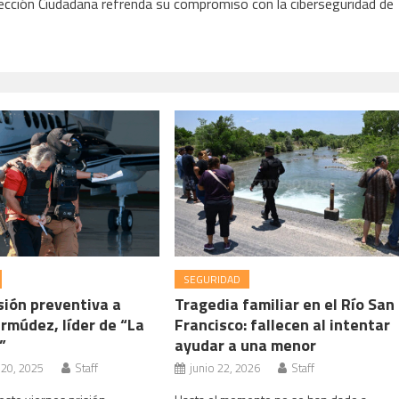
tección Ciudadana refrenda su compromiso con la ciberseguridad de
SEGURIDAD
sión preventiva a
Tragedia familiar en el Río San
rmúdez, líder de “La
Francisco: fallecen al intentar
”
ayudar a una menor
 20, 2025
Staff
junio 22, 2026
Staff