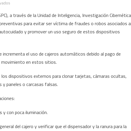
en
ivados
Alerta
C), a través de la Unidad de Inteligencia, Investigación Cibernética
la
eventivas para evitar ser víctima de fraudes o robos asociados a
SSPC
autocuidado y promover un uso seguro de estos dispositivos
sobre
fraudes
en
se incrementa el uso de cajeros automáticos debido al pago de
cajeros
automáticos
 movimiento en estos sitios.
y
los dispositivos externos para clonar tarjetas, cámaras ocultas,
propone
medidas
s y paneles o carcasas falsas.
preventivas
aciones:
s y con poca iluminación.
general del cajero y verificar que el dispensador y la ranura para la