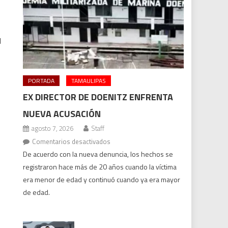
l
PORTADA
TAMAULIPAS
EX DIRECTOR DE DOENITZ ENFRENTA
NUEVA ACUSACIÓN
agosto 7, 2026
Staff
en
Comentarios desactivados
Ex
De acuerdo con la nueva denuncia, los hechos se
director
registraron hace más de 20 años cuando la víctima
de
era menor de edad y continuó cuando ya era mayor
Doenitz
de edad.
enfrenta
nueva
acusación