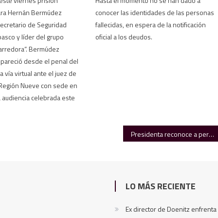
 este viernes prisión
Hasta el momento no se han dado a
ara Hernán Bermúdez
conocer las identidades de las personas
ecretario de Seguridad
fallecidas, en espera de la notificación
basco y líder del grupo
oficial a los deudos.
Barredora“. Bermúdez
areció desde el penal del
a vía virtual ante el juez de
a Región Nueve con sede en
a audiencia celebrada este
Presidenta reconoce a personal que atendió al pueblo tras las lluvias intensas
LO MÁS RECIENTE
Ex director de Doenitz enfrent