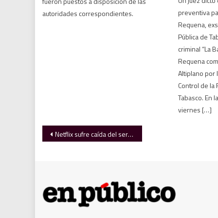
Un juez dictó
fueron puestos a disposición de las
preventiva p
autoridades correspondientes.
Requena, exs
Pública de Ta
criminal “La 
Requena comp
Altiplano por l
Control de l
Tabasco. En l
viernes […]
Navegación
Netflix sufre caída del servicio tras el estreno de Stranger Things 5
de
entradas