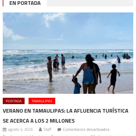
EN PORTADA
PORTADA
TAMAULIPAS
VERANO EN TAMAULIPAS: LA AFLUENCIA TURÍSTICA
SE ACERCA A LOS 2 MILLONES
en
agosto 4, 2026
Staff
Comentarios desactivados