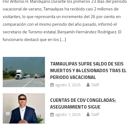
Verano
Por Antonio H. Mandujano Durante los primeros 23 días del periodo
en
vacacional de verano, Tamaulipas ha recibido casi 2 millones de
Tamaulipas:
visitantes, lo que representa un incremento del 26 por ciento en
la
comparación con el mismo periodo del año pasado, informó el
afluencia
secretario de Turismo estatal, Benjamín Hernández Rodríguez. El
turística
funcionario destacó que en los […]
se
acerca
a
TAMAULIPAS SUFRE SALDO DE SEIS
los
MUERTOS Y 84 LESIONADOS TRAS EL
2
PERIODO VACACIONAL
millones
agosto 3, 2026
Staff
CUENTAS DE CDV CONGELADAS;
ASEGURAMIENTO SIGUE
agosto 1, 2026
Staff