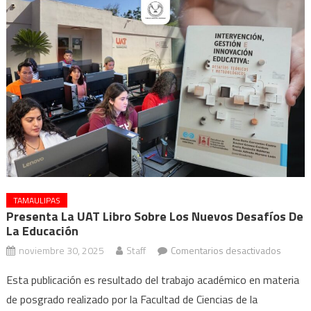
TAMAULIPAS
Presenta La UAT Libro Sobre Los Nuevos Desafíos De
La Educación
en
noviembre 30, 2025
Staff
Comentarios desactivados
Presen
Esta publicación es resultado del trabajo académico en materia
la
de posgrado realizado por la Facultad de Ciencias de la
UAT