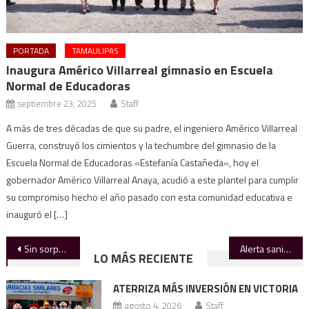
PORTADA
TAMAULIPAS
Inaugura Américo Villarreal gimnasio en Escuela
Normal de Educadoras
septiembre 23, 2025
Staff
A más de tres décadas de que su padre, el ingeniero Américo Villarreal
Guerra, construyó los cimientos y la techumbre del gimnasio de la
Escuela Normal de Educadoras «Estefanía Castañeda», hoy el
gobernador Américo Villarreal Anaya, acudió a este plantel para cumplir
su compromiso hecho el año pasado con esta comunidad educativa e
inauguró el […]
Navegación
Sin sorpresas: Congreso designa a Jesús Govea como Fiscal General
Alerta sanitaria: diabetes aumenta un 148% en dos décadas
LO MÁS RECIENTE
de
ATERRIZA MÁS INVERSIÓN EN VICTORIA
entradas
agosto 4, 2026
Staff