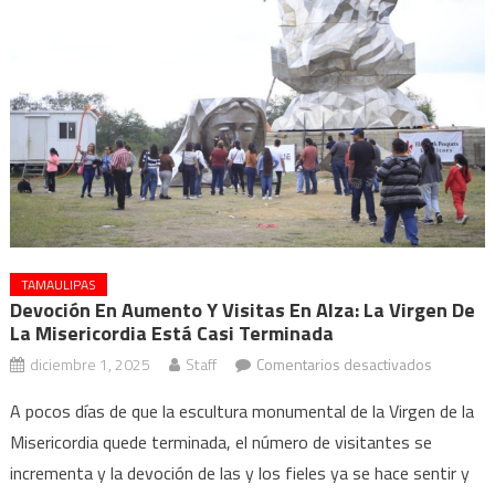
TAMAULIPAS
Devoción En Aumento Y Visitas En Alza: La Virgen De
La Misericordia Está Casi Terminada
en
diciembre 1, 2025
Staff
Comentarios desactivados
Devoción
A pocos días de que la escultura monumental de la Virgen de la
en
Misericordia quede terminada, el número de visitantes se
aumento
incrementa y la devoción de las y los fieles ya se hace sentir y
y