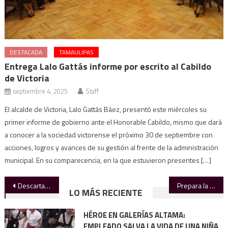
DESTACADA
TAMAULIPAS
Entrega Lalo Gattás informe por escrito al Cabildo
de Victoria
septiembre 4, 2025
Staff
El alcalde de Victoria, Lalo Gattás Báez, presentó este miércoles su
primer informe de gobierno ante el Honorable Cabildo, mismo que dará
a conocer a la sociedad victorense el próximo 30 de septiembre con
acciones, logros y avances de su gestión al frente de la administración
municipal. En su comparecencia, en la que estuvieron presentes […]
Navegación
Descarta Harfuch relación entre crimen organizado y Miss Universo
Prepara la UAT ingreso de primera generación a la Preparatoria Virtual
LO MÁS RECIENTE
de
HÉROE EN GALERÍAS ALTAMA:
entradas
EMPLEADO SALVA LA VIDA DE UNA NIÑA