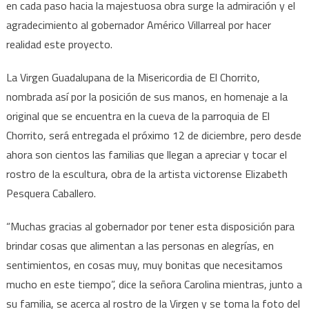
visitas
en cada paso hacia la majestuosa obra surge la admiración y el
en
agradecimiento al gobernador Américo Villarreal por hacer
alza:
realidad este proyecto.
la
Virgen
La Virgen Guadalupana de la Misericordia de El Chorrito,
de
nombrada así por la posición de sus manos, en homenaje a la
la
original que se encuentra en la cueva de la parroquia de El
Misericor
Chorrito, será entregada el próximo 12 de diciembre, pero desde
está
ahora son cientos las familias que llegan a apreciar y tocar el
casi
rostro de la escultura, obra de la artista victorense Elizabeth
terminad
Pesquera Caballero.
“Muchas gracias al gobernador por tener esta disposición para
brindar cosas que alimentan a las personas en alegrías, en
sentimientos, en cosas muy, muy bonitas que necesitamos
mucho en este tiempo”, dice la señora Carolina mientras, junto a
su familia, se acerca al rostro de la Virgen y se toma la foto del