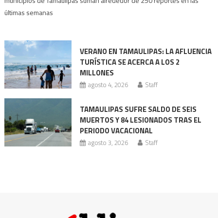
municipios de Tamaulipas suman alrededor de 250 reportes en las
intensifican
últimas semanas
en
Tamaulipas
VERANO EN TAMAULIPAS: LA AFLUENCIA
TURÍSTICA SE ACERCA A LOS 2
MILLONES
agosto 4, 2026
Staff
TAMAULIPAS SUFRE SALDO DE SEIS
MUERTOS Y 84 LESIONADOS TRAS EL
PERIODO VACACIONAL
agosto 3, 2026
Staff