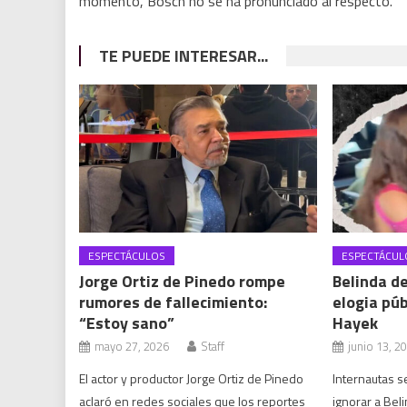
momento, Bosch no se ha pronunciado al respecto.
TE PUEDE INTERESAR...
ESPECTÁCULOS
ESPECTÁCUL
Jorge Ortiz de Pinedo rompe
Belinda d
rumores de fallecimiento:
elogia pú
“Estoy sano”
Hayek
mayo 27, 2026
Staff
junio 13, 2
El actor y productor Jorge Ortiz de Pinedo
Internautas 
aclaró en redes sociales que los reportes
ignorar a Bel