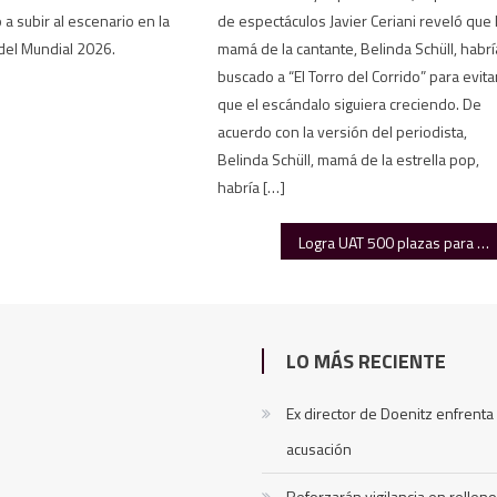
a subir al escenario en la
de espectáculos Javier Ceriani reveló que 
del Mundial 2026.
mamá de la cantante, Belinda Schüll, habrí
buscado a “El Torro del Corrido” para evita
que el escándalo siguiera creciendo. De
acuerdo con la versión del periodista,
Belinda Schüll, mamá de la estrella pop,
habría […]
Logra UAT 500 plazas para sus egresados en Aduanas de México
LO MÁS RECIENTE
Ex director de Doenitz enfrent
acusación
Reforzarán vigilancia en relleno