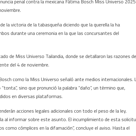
denuncia penal contra la mexicana Fátima Bosch Miss Universo 2025
denuncia
 noviembre.
a
Fátima
la victoria de la tabasqueña diciendo que la querella la ha
Bosch
ambos durante una ceremonia en la que las concursantes del
por
difamación
ado de Miss Universo Tailandia, donde se detallaron las razones de
idente del 4 de noviembre.
a Bosch como la Miss Universo señaló ante medios internacionales. 
“tonta”, sino que pronunció la palabra “daño”, un término que,
ndidos en diversas plataformas.
derán acciones legales adicionales con todo el peso de la ley.
 al informar sobre este asunto. El incumplimiento de esta solicit
os como cómplices en la difamación”, concluye el aviso. Hasta el