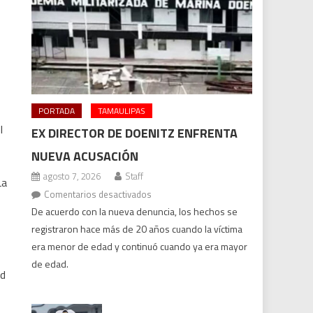
PORTADA
TAMAULIPAS
l
EX DIRECTOR DE DOENITZ ENFRENTA
NUEVA ACUSACIÓN
agosto 7, 2026
Staff
La
en
Comentarios desactivados
Ex
De acuerdo con la nueva denuncia, los hechos se
director
registraron hace más de 20 años cuando la víctima
de
era menor de edad y continuó cuando ya era mayor
Doenitz
de edad.
ud
enfrenta
nueva
acusación