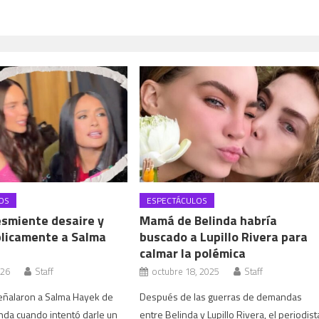
OS
ESPECTÁCULOS
esmiente desaire y
Mamá de Belinda habría
blicamente a Salma
buscado a Lupillo Rivera para
calmar la polémica
026
Staff
octubre 18, 2025
Staff
señalaron a Salma Hayek de
Después de las guerras de demandas
inda cuando intentó darle un
entre Belinda y Lupillo Rivera, el periodist