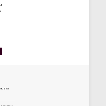
la
a
r
a nueva
 sanitario