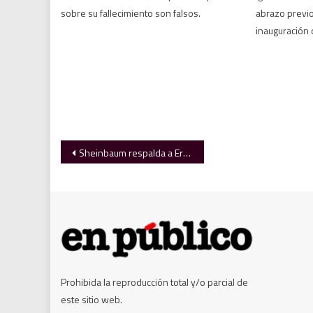
sobre su fallecimiento son falsos.
abrazo previo 
inauguración 
Navegación
Sheinbaum respalda a Ernestina Godoy y anticipa una coordinación ampliada en la FGR
de
entradas
Prohibida la reproducción total y/o parcial de
este sitio web.