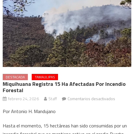
DESTACADA
TAMAULIPAS
Miquihuana Registra 15 Ha Afectadas Por Incendio
Forestal
en
febrero 24, 2026
Staff
Comentarios desactivados
Miquihuan
Por Antonio H. Mandujano
registra
15
Hasta el momento, 15 hectáreas han sido consumidas por un
ha