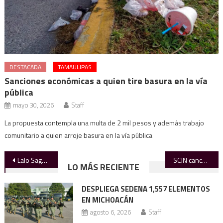
DESTACADA
TAMAULIPAS
Sanciones económicas a quien tire basura en la vía
pública
mayo 30, 2026
Staff
La propuesta contempla una multa de 2 mil pesos y además trabajo
comunitario a quien arroje basura en la vía pública
Navegación
Lalo Sagastegui conquista el nacional de judo y enaltece el nombre de la UAT
SCJN cancela amparo a Cabeza de Vaca; se activa orden de aprehensión
LO MÁS RECIENTE
de
DESPLIEGA SEDENA 1,557 ELEMENTOS
entradas
EN MICHOACÁN
agosto 6, 2026
Staff