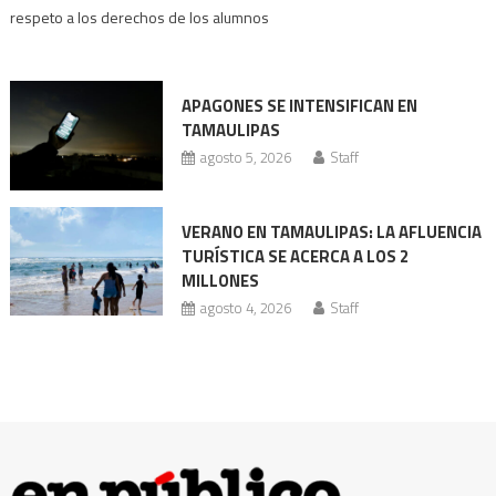
prácticas
respeto a los derechos de los alumnos
militarizadas
bajo
revisión
APAGONES SE INTENSIFICAN EN
Codhet
TAMAULIPAS
agosto 5, 2026
Staff
VERANO EN TAMAULIPAS: LA AFLUENCIA
TURÍSTICA SE ACERCA A LOS 2
MILLONES
agosto 4, 2026
Staff