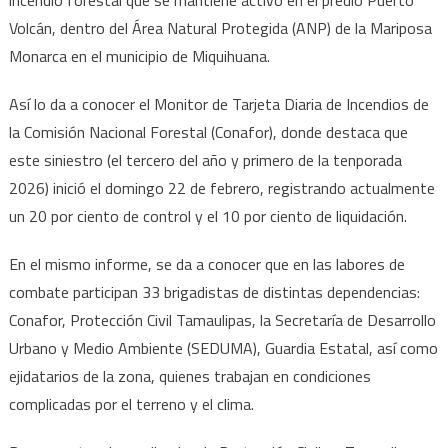
incendio forestal que se mantiene activo en el predio Puerto
afectadas
Volcán, dentro del Área Natural Protegida (ANP) de la Mariposa
por
Monarca en el municipio de Miquihuana.
incendio
forestal
Así lo da a conocer el Monitor de Tarjeta Diaria de Incendios de
la Comisión Nacional Forestal (Conafor), donde destaca que
este siniestro (el tercero del año y primero de la tenporada
2026) inició el domingo 22 de febrero, registrando actualmente
un 20 por ciento de control y el 10 por ciento de liquidación.
En el mismo informe, se da a conocer que en las labores de
combate participan 33 brigadistas de distintas dependencias:
Conafor, Protección Civil Tamaulipas, la Secretaría de Desarrollo
Urbano y Medio Ambiente (SEDUMA), Guardia Estatal, así como
ejidatarios de la zona, quienes trabajan en condiciones
complicadas por el terreno y el clima.