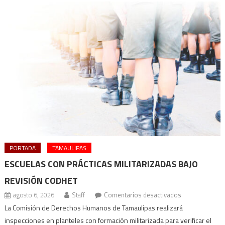
PORTADA
TAMAULIPAS
ESCUELAS CON PRÁCTICAS MILITARIZADAS BAJO
REVISIÓN CODHET
en
agosto 6, 2026
Staff
Comentarios desactivados
Escuelas
La Comisión de Derechos Humanos de Tamaulipas realizará
con
inspecciones en planteles con formación militarizada para verificar el