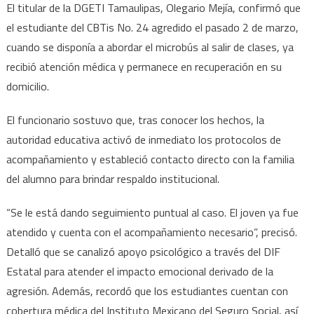
El titular de la DGETI Tamaulipas, Olegario Mejía, confirmó que
24,
el estudiante del CBTis No. 24 agredido el pasado 2 de marzo,
estable
cuando se disponía a abordar el microbús al salir de clases, ya
y
recibió atención médica y permanece en recuperación en su
en
casa
domicilio.
tras
El funcionario sostuvo que, tras conocer los hechos, la
la
agresión
autoridad educativa activó de inmediato los protocolos de
acompañamiento y estableció contacto directo con la familia
del alumno para brindar respaldo institucional.
“Se le está dando seguimiento puntual al caso. El joven ya fue
atendido y cuenta con el acompañamiento necesario”, precisó.
Detalló que se canalizó apoyo psicológico a través del DIF
Estatal para atender el impacto emocional derivado de la
agresión. Además, recordó que los estudiantes cuentan con
cobertura médica del Instituto Mexicano del Seguro Social, así