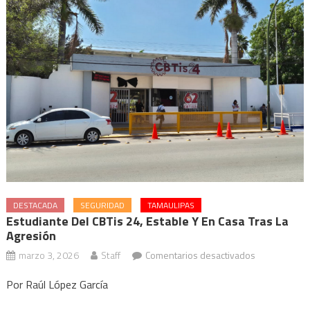
DESTACADA
SEGURIDAD
TAMAULIPAS
Estudiante Del CBTis 24, Estable Y En Casa Tras La
Agresión
en
marzo 3, 2026
Staff
Comentarios desactivados
Estudiante
Por Raúl López García
del
CBTis