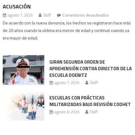
ACUSACIÓN
en
agosto 7, 2026
Staff
Comentarios desactivados
Ex
De acuerdo con la nueva denuncia, los hechos se registraron hace más
director
de 20 años cuando la víctima era menor de edad y continuó cuando ya
de
era mayor de edad.
Doenitz
enfrenta
nueva
GIRAN SEGUNDA ORDEN DE
acusación
APREHENSIÓN CONTRA DIRECTOR DE LA
ESCUELA DOENITZ
agosto 7, 2026
Staff
ESCUELAS CON PRÁCTICAS
MILITARIZADAS BAJO REVISIÓN CODHET
agosto 6, 2026
Staff