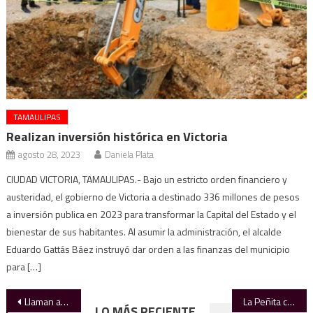
TAMAULIPAS
Realizan inversión histórica en Victoria
agosto 28, 2023
Daniela Plata
CIUDAD VICTORIA, TAMAULIPAS.- Bajo un estricto orden financiero y
austeridad, el gobierno de Victoria a destinado 336 millones de pesos
a inversión publica en 2023 para transformar la Capital del Estado y el
bienestar de sus habitantes. Al asumir la administración, el alcalde
Eduardo Gattás Báez instruyó dar orden a las finanzas del municipio
para […]
Navegación
Llaman a no bajar la guardia ante brote de sarampión; piden completar esquema de vacunación
La Peñita cae y Ciudad Victoria refuerza tandeos
LO MÁS RECIENTE