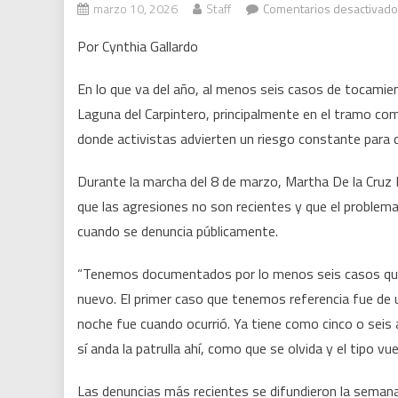
marzo 10, 2026
Staff
Comentarios desactivad
Por Cynthia Gallardo
En lo que va del año, al menos seis casos de tocamie
Laguna del Carpintero, principalmente en el tramo co
donde activistas advierten un riesgo constante para q
Durante la marcha del 8 de marzo, Martha De la Cruz L
que las agresiones no son recientes y que el problema 
cuando se denuncia públicamente.
“Tenemos documentados por lo menos seis casos que han
nuevo. El primer caso que tenemos referencia fue de un
noche fue cuando ocurrió. Ya tiene como cinco o sei
sí anda la patrulla ahí, como que se olvida y el tipo vue
Las denuncias más recientes se difundieron la seman