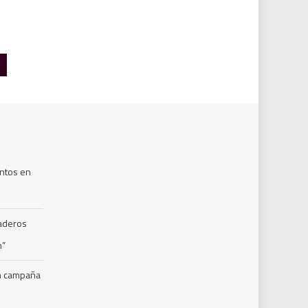
a
ntos en
naderos
m”
en campaña