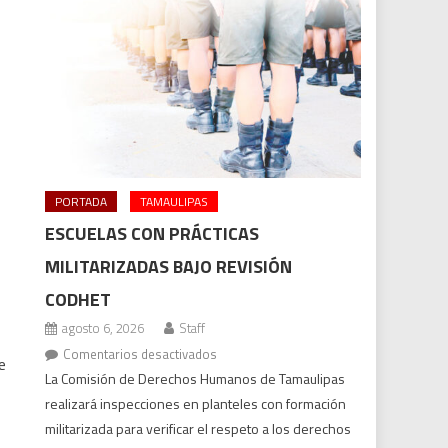
PORTADA
TAMAULIPAS
ESCUELAS CON PRÁCTICAS
MILITARIZADAS BAJO REVISIÓN
CODHET
s
agosto 6, 2026
Staff
en
Comentarios desactivados
e
Escuelas
La Comisión de Derechos Humanos de Tamaulipas
con
realizará inspecciones en planteles con formación
prácticas
militarizada para verificar el respeto a los derechos
militarizadas