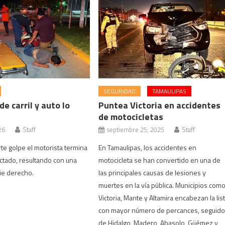
SEGURIDAD
TAMAULIPAS
e carril y auto lo
Puntea Victoria en accidentes
de motocicletas
26
Staff
septiembre 25, 2025
Staff
rte golpe el motorista termina
En Tamaulipas, los accidentes en
ctado, resultando con una
motocicleta se han convertido en una de
pie derecho.
las principales causas de lesiones y
muertes en la vía pública. Municipios com
Victoria, Mante y Altamira encabezan la lis
con mayor número de percances, seguid
de Hidalgo, Madero, Abasolo, Güémez y