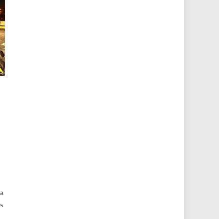
o
ta
os