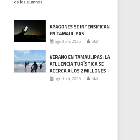
de los alumnos
bajo
revisión
Codhet
APAGONES SE INTENSIFICAN
EN TAMAULIPAS
agosto 5, 2026
Staff
VERANO EN TAMAULIPAS: LA
AFLUENCIA TURÍSTICA SE
ACERCA A LOS 2 MILLONES
agosto 4, 2026
Staff