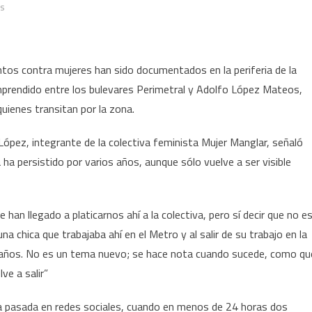
en
os
Denuncian
seis
casos
ntos contra mujeres han sido documentados en la periferia de la
de
mprendido entre los bulevares Perimetral y Adolfo López Mateos,
tocamientos
uienes transitan por la zona.
a
mujeres
ópez, integrante de la colectiva feminista Mujer Manglar, señaló
en
ha persistido por varios años, aunque sólo vuelve a ser visible
periferia
de
la
 llegado a platicarnos ahí a la colectiva, pero sí decir que no e
Laguna
del
a chica que trabajaba ahí en el Metro y al salir de su trabajo en la
Carpintero;
s años. No es un tema nuevo; se hace nota cuando sucede, como qu
piden
lve a salir”
reforzar
seguridad
a pasada en redes sociales, cuando en menos de 24 horas dos