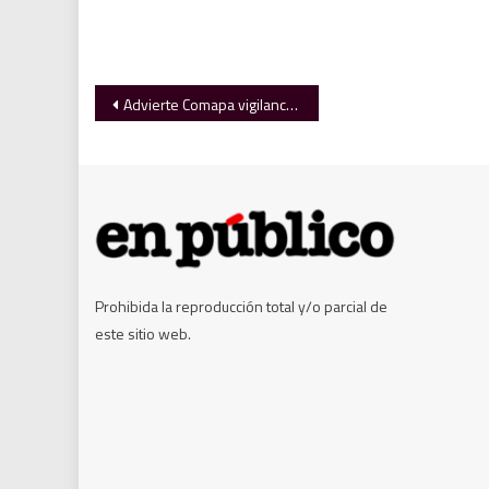
Navegación
Advierte Comapa vigilancia y sanciones por uso indebido del agua
de
entradas
Prohibida la reproducción total y/o parcial de
este sitio web.