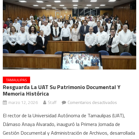
TAMAULIPAS
Resguarda La UAT Su Patrimonio Documental Y
Memoria Histórica
en
marzo 12, 2026
Staff
Comentarios desactivados
Resguarda
El rector de la Universidad Autónoma de Tamaulipas (UAT),
la
Dámaso Anaya Alvarado, inauguró la Primera Jornada de
UAT
Gestión Documental y Administración de Archivos, desarrollada
su