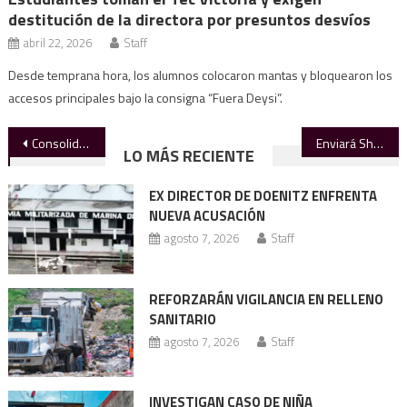
destitución de la directora por presuntos desvíos
abril 22, 2026
Staff
Desde temprana hora, los alumnos colocaron mantas y bloquearon los
accesos principales bajo la consigna “Fuera Deysi”.
Navegación
Consolida Vivienda para el Bienestar un 60% de avance en Tamaulipas
Enviará Sheinbaum el lunes el Plan B de la Reforma Elector; busca reducir privilegios y ahorrar 4 mil mdp
LO MÁS RECIENTE
de
EX DIRECTOR DE DOENITZ ENFRENTA
entradas
NUEVA ACUSACIÓN
agosto 7, 2026
Staff
REFORZARÁN VIGILANCIA EN RELLENO
SANITARIO
agosto 7, 2026
Staff
INVESTIGAN CASO DE NIÑA