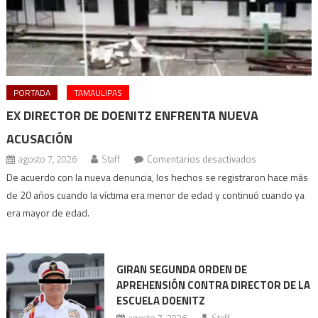
PORTADA
TAMAULIPAS
EX DIRECTOR DE DOENITZ ENFRENTA NUEVA
ACUSACIÓN
en
agosto 7, 2026
Staff
Comentarios desactivados
Ex
De acuerdo con la nueva denuncia, los hechos se registraron hace más
director
de 20 años cuando la víctima era menor de edad y continuó cuando ya
de
era mayor de edad.
Doenitz
enfrenta
nueva
GIRAN SEGUNDA ORDEN DE
acusación
APREHENSIÓN CONTRA DIRECTOR DE LA
ESCUELA DOENITZ