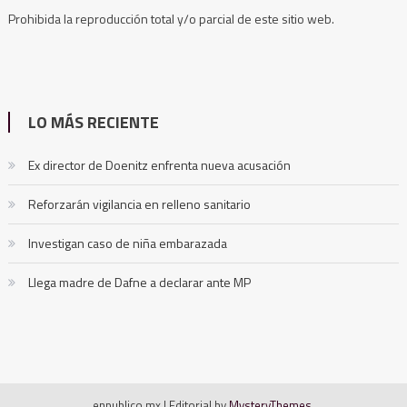
Prohibida la reproducción total y/o parcial de este sitio web.
LO MÁS RECIENTE
Ex director de Doenitz enfrenta nueva acusación
Reforzarán vigilancia en relleno sanitario
Investigan caso de niña embarazada
Llega madre de Dafne a declarar ante MP
enpublico.mx
|
Editorial by
MysteryThemes
.