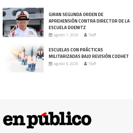
enfrenta
nueva
GIRAN SEGUNDA ORDEN DE
acusación
APREHENSIÓN CONTRA DIRECTOR DE LA
ESCUELA DOENITZ
agosto 7, 2026
Staff
ESCUELAS CON PRÁCTICAS
MILITARIZADAS BAJO REVISIÓN CODHET
agosto 6, 2026
Staff