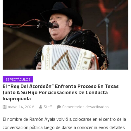
ESPECTÁCULOS
El “Rey Del Acordeón” Enfrenta Proceso En Texas
Junto A Su Hijo Por Acusaciones De Conducta
Inapropiada
en
mayo 14, 2026
Staff
Comentarios desactivados
El
El nombre de Ramón Ayala volvió a colocarse en el centro de la
“Rey
conversación pública luego de darse a conocer nuevos detalles
del