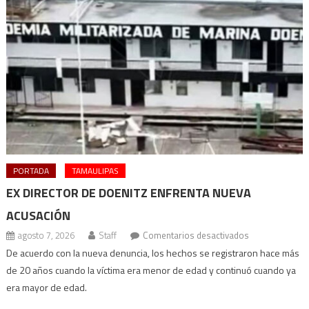
PORTADA
TAMAULIPAS
EX DIRECTOR DE DOENITZ ENFRENTA NUEVA
ACUSACIÓN
en
agosto 7, 2026
Staff
Comentarios desactivados
Ex
De acuerdo con la nueva denuncia, los hechos se registraron hace más
director
de 20 años cuando la víctima era menor de edad y continuó cuando ya
de
era mayor de edad.
Doenitz