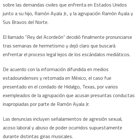
sobre las demandas civiles que enfrenta en Estados Unidos
Acordeón”
enfrenta
junto a su hijo, Ramón Ayala Jr., y la agrupación Ramón Ayala y
proceso
Sus Bravos del Norte.
en
Texas
El llamado “Rey del Acordeón” decidió finalmente pronunciarse
junto
tras semanas de hermetismo y dejó claro que buscará
a
enfrentar el proceso legal lejos de los escándalos mediáticos.
su
hijo
De acuerdo con la información difundida en medios
por
estadounidenses y retomada en México, el caso fue
acusaciones
presentado en el condado de Hidalgo, Texas, por varios
de
exempleados de la agrupación que acusan presuntas conductas
conducta
inapropiadas por parte de Ramón Ayala Jr.
inapropiada
Las denuncias incluyen señalamientos de agresión sexual,
acoso laboral y abuso de poder ocurridos supuestamente
durante distintas giras musicales.