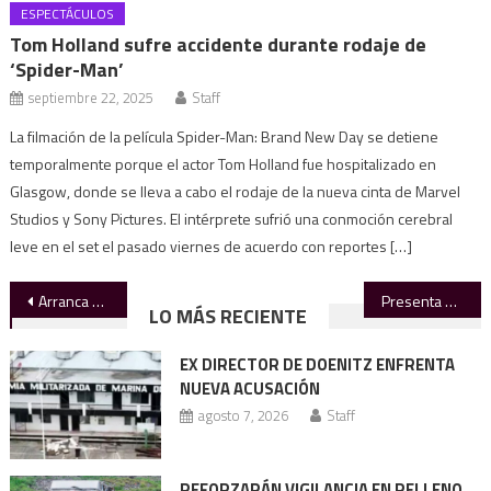
ESPECTÁCULOS
Tom Holland sufre accidente durante rodaje de
‘Spider-Man’
septiembre 22, 2025
Staff
La filmación de la película Spider-Man: Brand New Day se detiene
temporalmente porque el actor Tom Holland fue hospitalizado en
Glasgow, donde se lleva a cabo el rodaje de la nueva cinta de Marvel
Studios y Sony Pictures. El intérprete sufrió una conmoción cerebral
leve en el set el pasado viernes de acuerdo con reportes […]
Navegación
Arranca Gattás remodelación del parque de softbol
Presenta Claudia prototipo de mini vehículo eléctrico mexicano
LO MÁS RECIENTE
de
EX DIRECTOR DE DOENITZ ENFRENTA
entradas
NUEVA ACUSACIÓN
agosto 7, 2026
Staff
REFORZARÁN VIGILANCIA EN RELLENO