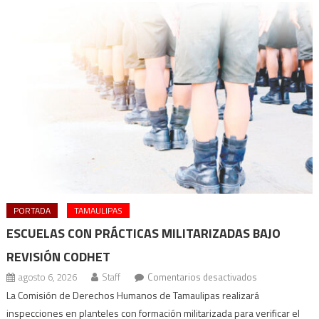
PORTADA
TAMAULIPAS
ESCUELAS CON PRÁCTICAS MILITARIZADAS BAJO
REVISIÓN CODHET
en
agosto 6, 2026
Staff
Comentarios desactivados
Escuelas
La Comisión de Derechos Humanos de Tamaulipas realizará
con
inspecciones en planteles con formación militarizada para verificar el