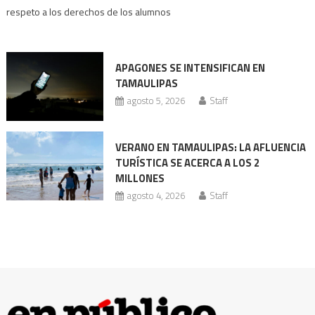
prácticas
respeto a los derechos de los alumnos
militarizadas
bajo
revisión
APAGONES SE INTENSIFICAN EN
Codhet
TAMAULIPAS
agosto 5, 2026
Staff
VERANO EN TAMAULIPAS: LA AFLUENCIA
TURÍSTICA SE ACERCA A LOS 2
MILLONES
agosto 4, 2026
Staff