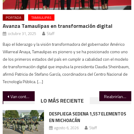
PORTADA
TAMAULIPAS
Avanza Tamaulipas en transformación digital
octubre 31, 2025
Staff
Bajo el liderazgo y la visión transformadora del gobernador Américo
Villarreal Anaya, Tamaulipas es pionero y se ha posicionado como uno
de los primeros estados del país en cumplir a cabalidad con el modelo
de transformación digital que impulsa la presidenta Claudia Sheinbaum,
afirmó Patricia de Stefano García, coordinadora del Centro Nacional de
Tecnología Pública. […]
Navegación
Van contra aduanales por huachicol fiscal
Reabrirían Repuve para rezagados de autos “chocolate”
LO MÁS RECIENTE
de
DESPLIEGA SEDENA 1,557 ELEMENTOS
entradas
EN MICHOACÁN
agosto 6, 2026
Staff