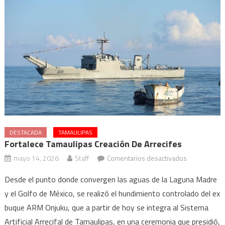
DESTACADA
TAMAULIPAS
Fortalece Tamaulipas Creación De Arrecifes
en
mayo 14, 2026
Staff
Comentarios desactivados
Fortalece
Desde el punto donde convergen las aguas de la Laguna Madre
Tamaulipas
y el Golfo de México, se realizó el hundimiento controlado del ex
creación
buque ARM Onjuku, que a partir de hoy se integra al Sistema
de
arrecifes
Artificial Arrecifal de Tamaulipas, en una ceremonia que presidió,