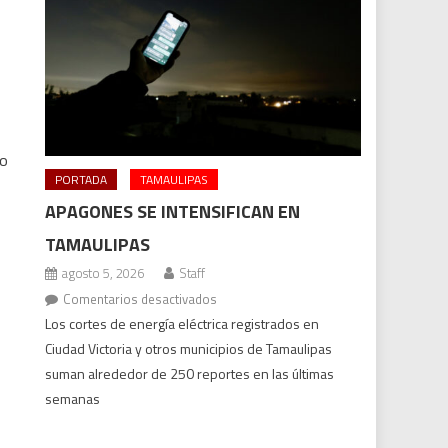
fo
PORTADA
TAMAULIPAS
APAGONES SE INTENSIFICAN EN
TAMAULIPAS
agosto 5, 2026
Staff
en
Comentarios desactivados
Apagones
Los cortes de energía eléctrica registrados en
se
Ciudad Victoria y otros municipios de Tamaulipas
intensifican
suman alrededor de 250 reportes en las últimas
en
semanas
Tamaulipas