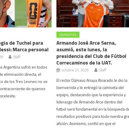
DEPORTES
egia de Tuchel para
Armando José Arce Serna,
Messi: Marca personal
asumió, este lunes, la
presidencia del Club de Fútbol
26
Staff
Correcaminos de la UAT.
e Argentina sufrió en todos
octubre 21, 2025
Staff
e eliminación directa, el
El rector Dámaso Anaya Alvarado le dio la
ico de los Tres Leones no se
bienvenida y le entregó la camiseta del
 contracorriente de quienes
equipo, destacando que la experiencia y
lbiceleste.
liderazgo de Armando Arce dentro del
futbol será fundamental en la búsqueda d
resultados positivos para toda nuestra gr
afición. Asimismo, confió en que el