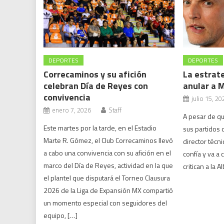
DEPORTES
DEPORTES
Correcaminos y su afición
La estrat
celebran Día de Reyes con
anular a 
convivencia
julio 15, 20
enero 7, 2026
Staff
A pesar de qu
Este martes por la tarde, en el Estadio
sus partidos d
Marte R. Gómez, el Club Correcaminos llevó
director técn
a cabo una convivencia con su afición en el
confía y va a
marco del Día de Reyes, actividad en la que
critican a la A
el plantel que disputará el Torneo Clausura
2026 de la Liga de Expansión MX compartió
un momento especial con seguidores del
equipo, […]