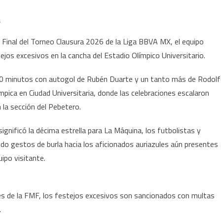
en
s
Cruz
Final del Torneo Clausura 2026 de la Liga BBVA MX, el equipo
Azul
tejos excesivos en la cancha del Estadio Olímpico Universitario.
sería
multado
 90 minutos con autogol de Rubén Duarte y un tanto más de Rodol
por
ímpica en Ciudad Universitaria, donde las celebraciones escalaron
los
 la sección del Pebetero.
festejos
del
gnificó la décima estrella para La Máquina, los futbolistas y
campeonato
endo gestos de burla hacia los aficionados auriazules aún presentes
vs
Pumas
ipo visitante.
en
la
Final
es de la FMF, los festejos excesivos son sancionados con multas
.