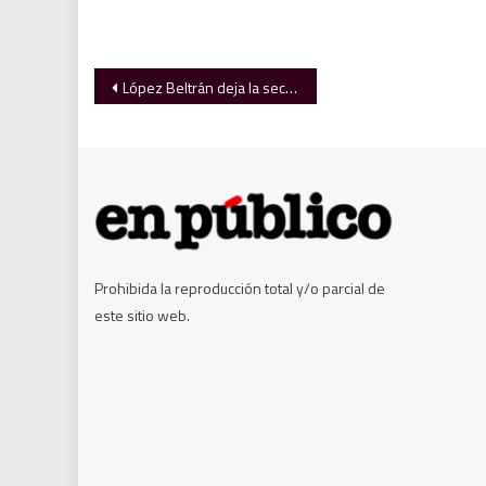
Navegación
López Beltrán deja la secretaría de Morena y busca diputación federal
de
entradas
Prohibida la reproducción total y/o parcial de
este sitio web.