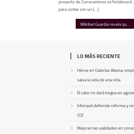
proyecto de Correcaminos se fortalecerá
para contar con un […]
MAribel Guardia revela que su nieto ya no es su heredero universal
LO MÁS RECIENTE
Héroe en Galerías Altama: emp
salva la vida de una niña
El calor no dará tregua en agost
Infonavit defiende reforma y r
CCE
Mejoran las vialidades en zona