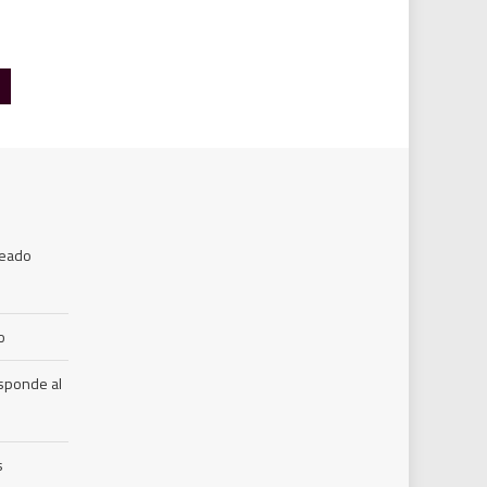
leado
o
esponde al
s