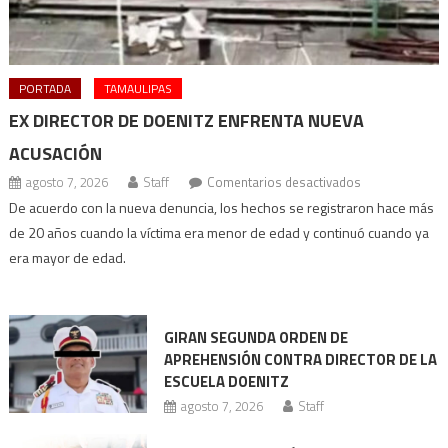
PORTADA
TAMAULIPAS
EX DIRECTOR DE DOENITZ ENFRENTA NUEVA
ACUSACIÓN
en
agosto 7, 2026
Staff
Comentarios desactivados
Ex
De acuerdo con la nueva denuncia, los hechos se registraron hace más
director
de 20 años cuando la víctima era menor de edad y continuó cuando ya
de
era mayor de edad.
Doenitz
enfrenta
nueva
GIRAN SEGUNDA ORDEN DE
acusación
APREHENSIÓN CONTRA DIRECTOR DE LA
ESCUELA DOENITZ
agosto 7, 2026
Staff