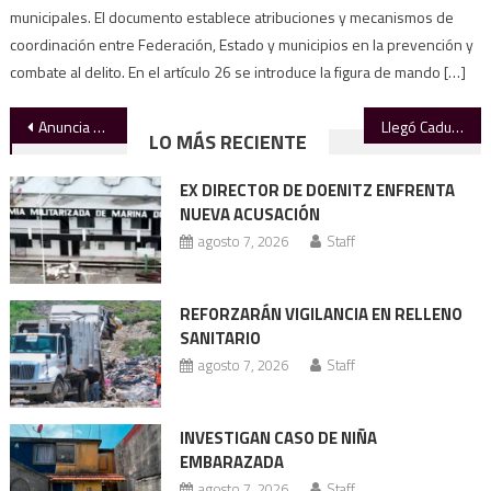
municipales. El documento establece atribuciones y mecanismos de
coordinación entre Federación, Estado y municipios en la prevención y
combate al delito. En el artículo 26 se introduce la figura de mando […]
Navegación
Anuncia rector apertura de nueva Prepa UAT Tampico
Llegó Caducadas a Ciudad Victoria: humor que redefine la edad
LO MÁS RECIENTE
de
EX DIRECTOR DE DOENITZ ENFRENTA
entradas
NUEVA ACUSACIÓN
agosto 7, 2026
Staff
REFORZARÁN VIGILANCIA EN RELLENO
SANITARIO
agosto 7, 2026
Staff
INVESTIGAN CASO DE NIÑA
EMBARAZADA
agosto 7, 2026
Staff