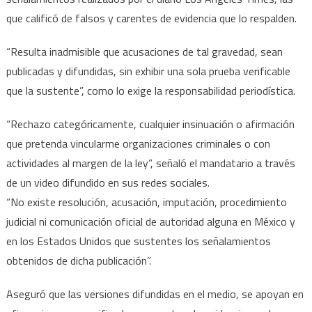
LA
que calificó de falsos y carentes de evidencia que lo respalden.
Times,
los
“Resulta inadmisible que acusaciones de tal gravedad, sean
tilda
publicadas y difundidas, sin exhibir una sola prueba verificable
de
que la sustente”, como lo exige la responsabilidad periodística.
falsos
y
“Rechazo categóricamente, cualquier insinuación o afirmación
sin
sustento
que pretenda vincularme organizaciones criminales o con
actividades al margen de la ley”, señaló el mandatario a través
de un video difundido en sus redes sociales.
“No existe resolución, acusación, imputación, procedimiento
judicial ni comunicación oficial de autoridad alguna en México y
en los Estados Unidos que sustentes los señalamientos
obtenidos de dicha publicación”.
Aseguró que las versiones difundidas en el medio, se apoyan en