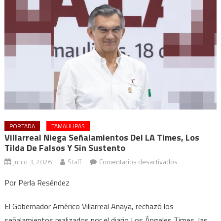
PORTADA
TAMAULIPAS
Villarreal Niega Señalamientos Del LA Times, Los
Tilda De Falsos Y Sin Sustento
en
junio 3, 2026
Staff
Comentarios desactivados
Villarreal
Por Perla Reséndez
niega
señalamientos
El Gobernador Américo Villarreal Anaya, rechazó los
del
señalamientos realizados por el diario Los Ángeles Times, las