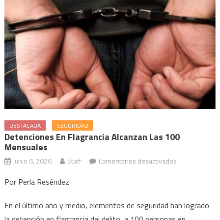
DESTACADA
SEGURIDAD
Detenciones En Flagrancia Alcanzan Las 100
Mensuales
en
junio 6, 2026
Staff
Comentarios desactivados
Detenciones
Por Perla Reséndez
en
flagrancia
En el último año y medio, elementos de seguridad han logrado
alcanzan
la detención en flagrancia del delito, a 100 personas en