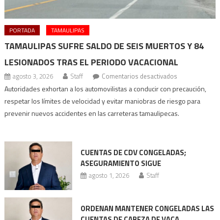
PORTADA
TAMAULIPAS
TAMAULIPAS SUFRE SALDO DE SEIS MUERTOS Y 84
LESIONADOS TRAS EL PERIODO VACACIONAL
en
agosto 3, 2026
Staff
Comentarios desactivados
Tamaulipas
Autoridades exhortan a los automovilistas a conducir con precaución,
sufre
respetar los límites de velocidad y evitar maniobras de riesgo para
saldo
prevenir nuevos accidentes en las carreteras tamaulipecas.
de
seis
muertos
CUENTAS DE CDV CONGELADAS;
y
ASEGURAMIENTO SIGUE
84
agosto 1, 2026
Staff
lesionados
tras
el
ORDENAN MANTENER CONGELADAS LAS
periodo
CUENTAS DE CABEZA DE VACA