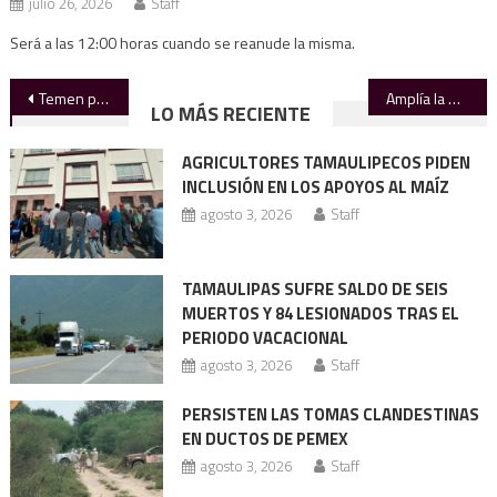
julio 26, 2026
Staff
Será a las 12:00 horas cuando se reanude la misma.
Navegación
Temen propagación de GBG en la zona fronteriza
Amplía la UAT su oferta educativa a varios municipios
LO MÁS RECIENTE
de
AGRICULTORES TAMAULIPECOS PIDEN
entradas
INCLUSIÓN EN LOS APOYOS AL MAÍZ
agosto 3, 2026
Staff
TAMAULIPAS SUFRE SALDO DE SEIS
MUERTOS Y 84 LESIONADOS TRAS EL
PERIODO VACACIONAL
agosto 3, 2026
Staff
PERSISTEN LAS TOMAS CLANDESTINAS
EN DUCTOS DE PEMEX
agosto 3, 2026
Staff