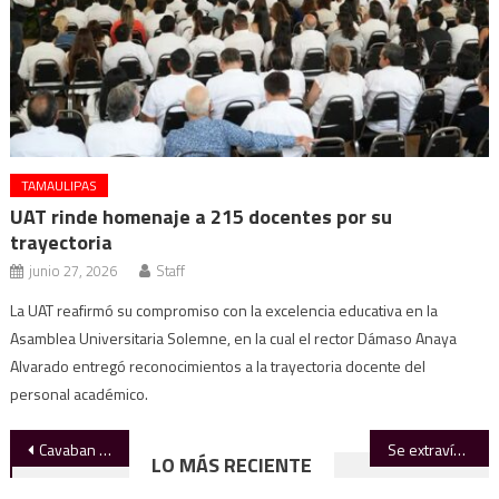
TAMAULIPAS
UAT rinde homenaje a 215 docentes por su
trayectoria
junio 27, 2026
Staff
La UAT reafirmó su compromiso con la excelencia educativa en la
Asamblea Universitaria Solemne, en la cual el rector Dámaso Anaya
Alvarado entregó reconocimientos a la trayectoria docente del
personal académico.
Navegación
Cavaban zanja …¡hallan cráneo!
Se extravían pizcando chile
LO MÁS RECIENTE
de