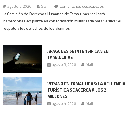
en
agosto 6, 2026
Staff
Comentarios desactivados
Escuelas
La Comisión de Derechos Humanos de Tamaulipas realizará
con
inspecciones en planteles con formación militarizada para verificar el
prácticas
respeto a los derechos de los alumnos
militarizadas
bajo
revisión
APAGONES SE INTENSIFICAN EN
Codhet
TAMAULIPAS
agosto 5, 2026
Staff
VERANO EN TAMAULIPAS: LA AFLUENCIA
TURÍSTICA SE ACERCA A LOS 2
MILLONES
agosto 4, 2026
Staff