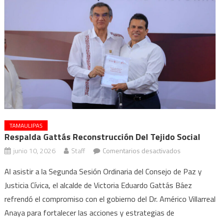
TAMAULIPAS
Respalda Gattás Reconstrucción Del Tejido Social
en
junio 10, 2026
Staff
Comentarios desactivados
Respalda
Al asistir a la Segunda Sesión Ordinaria del Consejo de Paz y
Gattás
Justicia Cívica, el alcalde de Victoria Eduardo Gattás Báez
reconstrucci
refrendó el compromiso con el gobierno del Dr. Américo Villarreal
del
tejido
Anaya para fortalecer las acciones y estrategias de