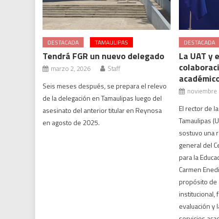
DESTACADA
TAMAULIPAS
DESTACADA
Tendrá FGR un nuevo delegado
La UAT y 
colaboraci
marzo 2, 2026
Staff
académic
Seis meses después, se prepara el relevo
noviembre 
de la delegación en Tamaulipas luego del
El rector de 
asesinato del anterior titular en Reynosa
Tamaulipas (
en agosto de 2025.
sostuvo una r
general del C
para la Educa
Carmen Enedi
propósito de 
institucional,
evaluación y 
servicios aca