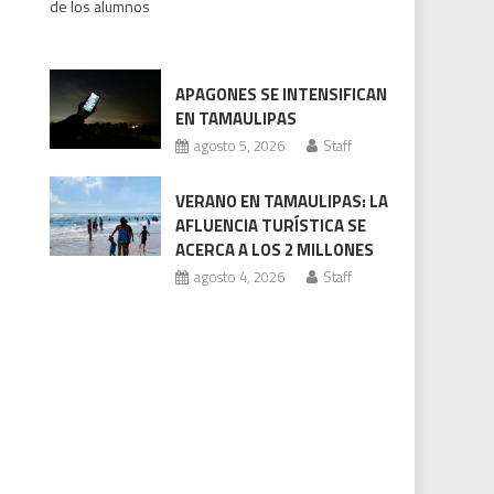
de los alumnos
bajo
revisión
Codhet
APAGONES SE INTENSIFICAN
EN TAMAULIPAS
agosto 5, 2026
Staff
VERANO EN TAMAULIPAS: LA
AFLUENCIA TURÍSTICA SE
ACERCA A LOS 2 MILLONES
agosto 4, 2026
Staff
2