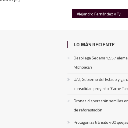
Alejandro Fernández y Tyla suben el telón en la inauguración del Mundial
LO MÁS RECIENTE
Despliega Sedena 1,557 eleme
Michoacán
UAT, Gobierno del Estado y ga
consolidan proyecto “Carne Ta
Drones dispersarán semillas 
de reforestación
Protagoniza tránsito 400 queja