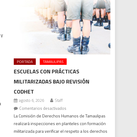
 y
PORTADA
TAMAULIPAS
ESCUELAS CON PRÁCTICAS
MILITARIZADAS BAJO REVISIÓN
CODHET
agosto 6, 2026
Staff
a
en
Comentarios desactivados
Escuelas
La Comisión de Derechos Humanos de Tamaulipas
con
realizará inspecciones en planteles con formación
prácticas
militarizada para verificar el respeto a los derechos
militarizadas