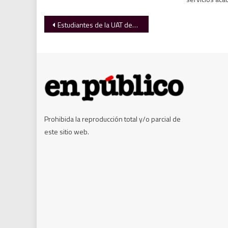
Navegación
Estudiantes de la UAT desarrollan tecnología de IA para optimiza la energía solar
de
entradas
Prohibida la reproducción total y/o parcial de
este sitio web.