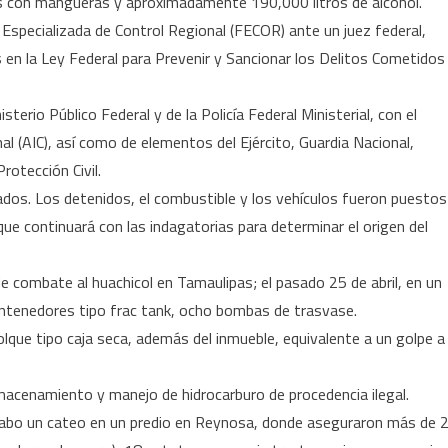
 con mangueras y aproximadamente 190,000 litros de alcohol.
 Especializada de Control Regional (FECOR) ante un juez federal,
 en la Ley Federal para Prevenir y Sancionar los Delitos Cometidos
erio Público Federal y de la Policía Federal Ministerial, con el
al (AIC), así como de elementos del Ejército, Guardia Nacional,
rotección Civil.
os. Los detenidos, el combustible y los vehículos fueron puestos
 que continuará con las indagatorias para determinar el origen del
e combate al huachicol en Tamaulipas; el pasado 25 de abril, en un
ntenedores tipo frac tank, ocho bombas de trasvase.
que tipo caja seca, además del inmueble, equivalente a un golpe a
macenamiento y manejo de hidrocarburo de procedencia ilegal.
 cabo un cateo en un predio en Reynosa, donde aseguraron más de 