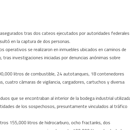
Aseguran
hidrocarburo
tras
dos
n asegurados tras dos cateos ejecutados por autoridades federales
cateos
esultó en la captura de dos personas.
en
 los operativos se realizaron en inmuebles ubicados en caminos de
Reynosa;
autoridades
, tras investigaciones iniciadas por denuncias anónimas sobre
detienen
a
,200,000 litros de combustible, 24 autotanques, 18 contenedores
dos
 cuatro cámaras de vigilancia, cargadores, cartuchos y diversa
individuos
uos que se encontraban al interior de la bodega industrial utilizad
entidades de los sospechosos, presuntamente vinculados al tráfico
tros 155,000 litros de hidrocarburo, ocho fractanks, dos