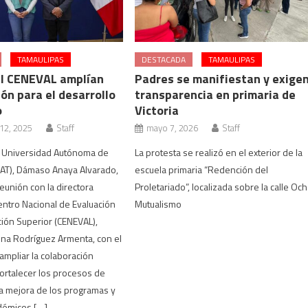
TAMAULIPAS
DESTACADA
TAMAULIPAS
el CENEVAL amplían
Padres se manifiestan y exige
ón para el desarrollo
transparencia en primaria de
o
Victoria
12, 2025
Staff
mayo 7, 2026
Staff
la Universidad Autónoma de
La protesta se realizó en el exterior de la
UAT), Dámaso Anaya Alvarado,
escuela primaria “Redención del
eunión con la directora
Proletariado”, localizada sobre la calle Oc
entro Nacional de Evaluación
Mutualismo
ción Superior (CENEVAL),
na Rodríguez Armenta, con el
ampliar la colaboración
 fortalecer los procesos de
la mejora de los programas y
démicos […]