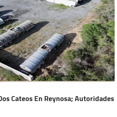
Dos Cateos En Reynosa; Autoridades
en