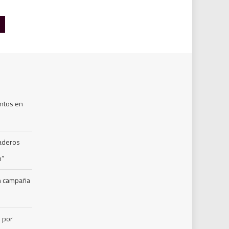
ntos en
naderos
m”
en campaña
s por