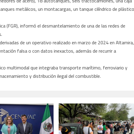
enedores de acero), 18 autotanques, seis tractocamiones, una caja
nques metálicos, un montacargas, un tanque cilíndrico de plástic
lica (FGR), informó el desmantelamiento de una de las redes de
s.
derivadas de un operativo realizado en marzo de 2024 en Altamira,
ntación falsa o con datos inexactos, además de recurrir a
ico multimodal que integraba transporte marítimo, ferroviario y
almacenamiento y distribución ilegal del combustible.