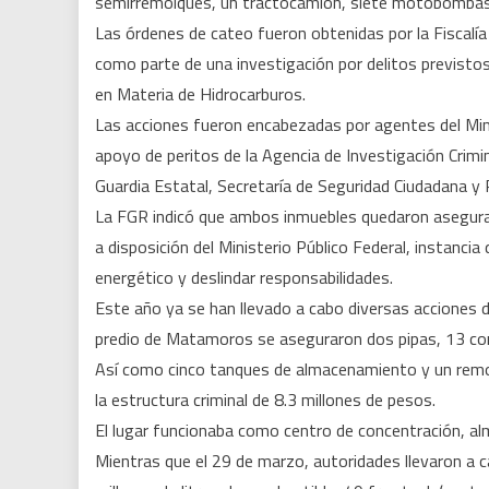
semirremolques, un tractocamión, siete motobombas
Las órdenes de cateo fueron obtenidas por la Fiscalía
como parte de una investigación por delitos previstos
en Materia de Hidrocarburos.
Las acciones fueron encabezadas por agentes del Minist
apoyo de peritos de la Agencia de Investigación Crimin
Guardia Estatal, Secretaría de Seguridad Ciudadana y P
La FGR indicó que ambos inmuebles quedaron asegurad
a disposición del Ministerio Público Federal, instancia
energético y deslindar responsabilidades.
Este año ya se han llevado a cabo diversas acciones d
predio de Matamoros se aseguraron dos pipas, 13 co
Así como cinco tanques de almacenamiento y un remol
la estructura criminal de 8.3 millones de pesos.
El lugar funcionaba como centro de concentración, al
Mientras que el 29 de marzo, autoridades llevaron a