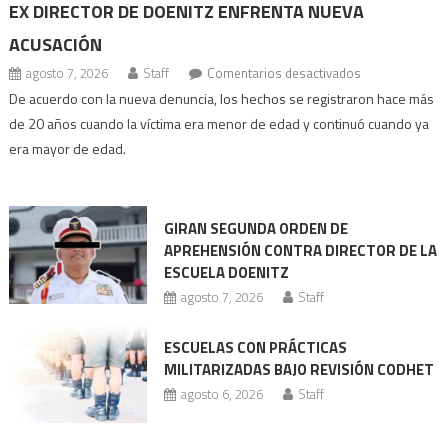
EX DIRECTOR DE DOENITZ ENFRENTA NUEVA
ACUSACIÓN
en
agosto 7, 2026
Staff
Comentarios desactivados
Ex
De acuerdo con la nueva denuncia, los hechos se registraron hace más
director
de 20 años cuando la víctima era menor de edad y continuó cuando ya
de
era mayor de edad.
Doenitz
enfrenta
nueva
GIRAN SEGUNDA ORDEN DE
acusación
APREHENSIÓN CONTRA DIRECTOR DE LA
ESCUELA DOENITZ
agosto 7, 2026
Staff
ESCUELAS CON PRÁCTICAS
MILITARIZADAS BAJO REVISIÓN CODHET
agosto 6, 2026
Staff