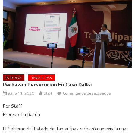
PORTADA
TAMAULIPAS
Rechazan Persecución En Caso Dalka
en
junio 11, 2026
Staff
Comentarios desactivados
Rechazan
Por Staff
persecución
Expreso-La Razón
en
caso
El Gobierno del Estado de Tamaulipas rechazó que exista una
Dalka