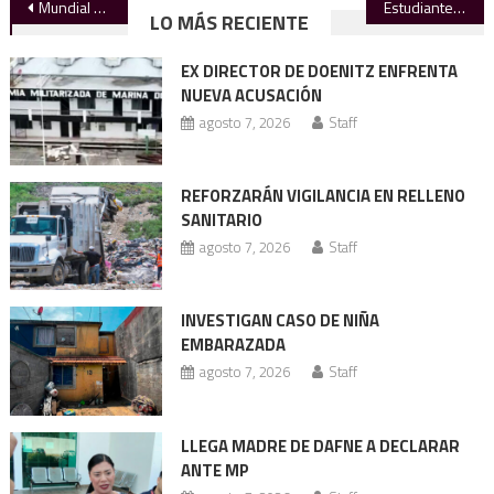
Navegación
Mundial de exportación, descontento en casa
Estudiantes de la UAT desarrollan tecnología de IA para optimiza la energía solar
LO MÁS RECIENTE
de
EX DIRECTOR DE DOENITZ ENFRENTA
entradas
NUEVA ACUSACIÓN
agosto 7, 2026
Staff
REFORZARÁN VIGILANCIA EN RELLENO
SANITARIO
agosto 7, 2026
Staff
INVESTIGAN CASO DE NIÑA
EMBARAZADA
agosto 7, 2026
Staff
LLEGA MADRE DE DAFNE A DECLARAR
ANTE MP