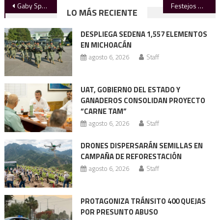
Navegación
Gaby Spanic rompe en llanto ante el terremoto doble en Venezuela y convoca a la solidaridad
Festejos mexicanos se ven interrumpidos por atropello a aficionados
LO MÁS RECIENTE
de
DESPLIEGA SEDENA 1,557 ELEMENTOS
entradas
EN MICHOACÁN
agosto 6, 2026
Staff
UAT, GOBIERNO DEL ESTADO Y
GANADEROS CONSOLIDAN PROYECTO
“CARNE TAM”
agosto 6, 2026
Staff
DRONES DISPERSARÁN SEMILLAS EN
CAMPAÑA DE REFORESTACIÓN
agosto 6, 2026
Staff
PROTAGONIZA TRÁNSITO 400 QUEJAS
POR PRESUNTO ABUSO