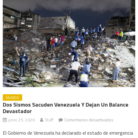
MUNDO
Dos Sismos Sacuden Venezuela Y Dejan Un Balance
Devastador
en
junio 25, 2026
Staff
Comentarios desactivados
Dos
El Gobierno de Venezuela ha declarado el estado de emergencia
sismos