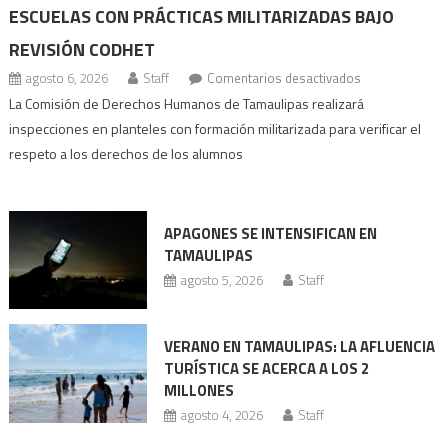
ESCUELAS CON PRÁCTICAS MILITARIZADAS BAJO
REVISIÓN CODHET
en
agosto 6, 2026
Staff
Comentarios desactivados
Escuelas
La Comisión de Derechos Humanos de Tamaulipas realizará
con
inspecciones en planteles con formación militarizada para verificar el
prácticas
respeto a los derechos de los alumnos
militarizadas
bajo
revisión
APAGONES SE INTENSIFICAN EN
Codhet
TAMAULIPAS
agosto 5, 2026
Staff
VERANO EN TAMAULIPAS: LA AFLUENCIA
TURÍSTICA SE ACERCA A LOS 2
MILLONES
agosto 4, 2026
Staff