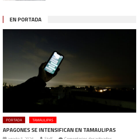
EN PORTADA
PORTADA
TAMAULIPAS
APAGONES SE INTENSIFICAN EN TAMAULIPAS
en
agosto 5, 2026
Staff
Comentarios desactivados