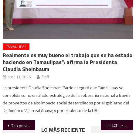
TAMAULIPAS
Realmente es muy bueno el trabajo que se ha estado
haciendo en Tamaulipas”: afirma la Presidenta
Claudia Sheinbaum
abril 11, 2026
Staff
La presidenta Claudia Sheimbam Pardo aseguró que Tamaulipas se
consolida como un aliado estratégico de la soberanía nacional a través
de proyectos de alto impacto social desarrollados por el gobierno del
Dr. Américo Villarreal Anaya; y por el talento de la UAT.
Navegación
Dan prisión preventiva a YAC, pero amparo la protege
La UAT se une a la convocatoria nacional para fortalecer la función pública
LO MÁS RECIENTE