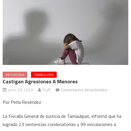
DESTACADA
TAMAULIPAS
Castigan Agresiones A Menores
en
junio 26, 2026
Staff
Comentarios desactivados
Castigan
Por Perla Reséndez
agresiones
a
La Fiscalía General de Justicia de Tamaulipas, informó que ha
menores
logrado 23 sentencias condenatorias y 99 vinculaciones a