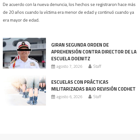
Ex
De acuerdo con la nueva denuncia, los hechos se registraron hace más
director
de 20 años cuando la víctima era menor de edad y continuó cuando ya
de
era mayor de edad.
Doenitz
enfrenta
nueva
GIRAN SEGUNDA ORDEN DE
acusación
APREHENSIÓN CONTRA DIRECTOR DE LA
ESCUELA DOENITZ
agosto 7, 2026
Staff
ESCUELAS CON PRÁCTICAS
MILITARIZADAS BAJO REVISIÓN CODHET
agosto 6, 2026
Staff