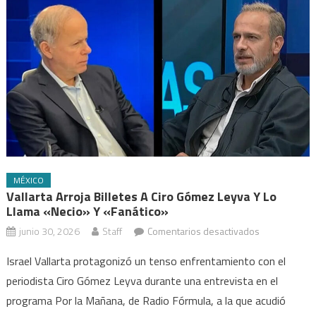
MÉXICO
Vallarta Arroja Billetes A Ciro Gómez Leyva Y Lo
Llama «necio» Y «fanático»
en
junio 30, 2026
Staff
Comentarios desactivados
Vallarta
Israel Vallarta protagonizó un tenso enfrentamiento con el
arroja
periodista Ciro Gómez Leyva durante una entrevista en el
billetes
programa Por la Mañana, de Radio Fórmula, a la que acudió
a