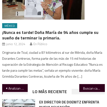
MÉXICO
¡Nunca es tarde! Doña María de 94 años cumple su
sueño de terminar la primaria.
junio 12, 2024
En Público
Originaria de Ticul, ciudad a 87 kilómetros al sur de Mérida, doña María
Dorantes Contreras, forma parte de las más de 15 mil historias de
superación de la Estrategia de Atención al Rezago Educativo “Nunca es
tarde para cumplir las metas”, señala un ejemplo viviente: doña María
Grimilda Dorantes Contreras, ticuleña de 94 años de […]
Navegación
Analizan tres perfiles para relevo en Tránsito Victoria
Buscan castigar a padres que involucren a menores en delitos
LO MÁS RECIENTE
de
EX DIRECTOR DE DOENITZ ENFRENTA