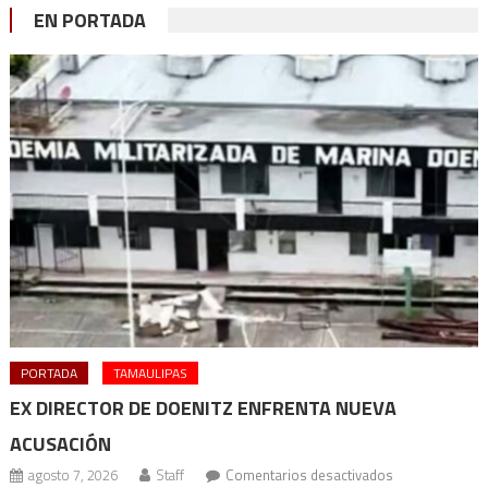
EN PORTADA
PORTADA
TAMAULIPAS
EX DIRECTOR DE DOENITZ ENFRENTA NUEVA
ACUSACIÓN
en
agosto 7, 2026
Staff
Comentarios desactivados