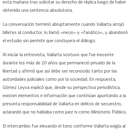
Ciro
esta mañana tras solicitar su derecho de réplica luego de haber
Gómez
obtenido una sentencia absolutoria.
Leyva
y
La conversación terminó abruptamente cuando Vallarta arrojó
lo
billetes al conductor, lo llamó «necio» y «fanático», y abandonó
llama
el estudio sin permitir que concluyera el diálogo.
«necio»
y
Al iniciar la entrevista, Vallarta sostuvo que fue inocente
«fanático»
durante los más de 20 años que permaneció privado de la
libertad y afirmó que así debe ser reconocido tanto por las
autoridades judiciales como por la sociedad. En respuesta,
Gómez Leyva explicó que, desde su perspectiva periodística,
existen elementos e información que continúan apuntando a la
presunta responsabilidad de Vallarta en delitos de secuestro,
aclarando que no hablaba como juez ni como Ministerio Público.
El intercambio fue elevando el tono conforme Vallarta exigía al