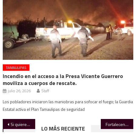
TAMAULIPAS
Incendio en el acceso a la Presa Vicente Guerrero
moviliza a cuerpos de rescate.
julio 26, 2026
Staff
Los pobladores iniciaron las maniobras para sofocar el fuego; la Guardia
Estatal activa el Plan Tamaulipas de seguridad
Navegación
Si quieren ser candidatos, renuncien: AVA
Fortalecen conservación de calles
LO MÁS RECIENTE