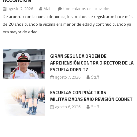
en
agosto 7, 2026
Staff
Comentarios desactivados
Ex
De acuerdo con la nueva denuncia, los hechos se registraron hace más
director
de 20 años cuando la víctima era menor de edad y continuó cuando ya
de
era mayor de edad.
Doenitz
enfrenta
nueva
GIRAN SEGUNDA ORDEN DE
acusación
APREHENSIÓN CONTRA DIRECTOR DE LA
ESCUELA DOENITZ
agosto 7, 2026
Staff
ESCUELAS CON PRÁCTICAS
MILITARIZADAS BAJO REVISIÓN CODHET
agosto 6, 2026
Staff