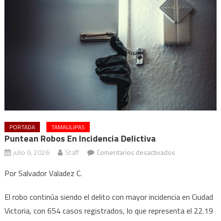
PORTADA
TAMAULIPAS
Puntean Robos En Incidencia Delictiva
en
julio 9, 2026
Staff
Comentarios desactivados
Puntean
Por Salvador Valadez C.
robos
en
El robo continúa siendo el delito con mayor incidencia en Ciudad
incidencia
Victoria, con 654 casos registrados, lo que representa el 22.19
delictiva