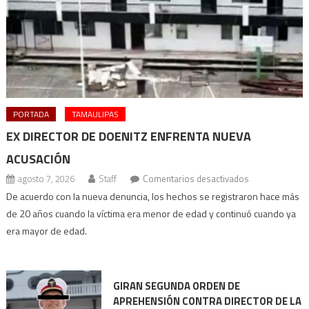
PORTADA
TAMAULIPAS
EX DIRECTOR DE DOENITZ ENFRENTA NUEVA
ACUSACIÓN
en
agosto 7, 2026
Staff
Comentarios desactivados
Ex
De acuerdo con la nueva denuncia, los hechos se registraron hace más
director
de 20 años cuando la víctima era menor de edad y continuó cuando ya
de
era mayor de edad.
Doenitz
enfrenta
nueva
GIRAN SEGUNDA ORDEN DE
acusación
APREHENSIÓN CONTRA DIRECTOR DE LA