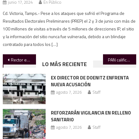
junio 17, 2024
En Público
Cd. Victoria, Tamps.- Pese a los ataques que sufrió el Programa de
Resultados Electorales Preliminares (PREP) el 2 y 3 de junio con más de
100 millones de visitas a través de 5 millones de direcciones IP, el sitio
y la información del sitio nunca fue vulnerada, debido a un blindaje
contratado para todos los […]
Navegación
Rector encabeza la inspección de obras en Derecho Victoria
PAN califica de persecución el caso contra YAC, ex secretaria de Bienestar Social
LO MÁS RECIENTE
de
EX DIRECTOR DE DOENITZ ENFRENTA
entradas
NUEVA ACUSACIÓN
agosto 7, 2026
Staff
REFORZARÁN VIGILANCIA EN RELLENO
SANITARIO
agosto 7, 2026
Staff