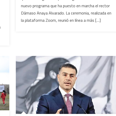
nuevo programa que ha puesto en marcha el rector
primera
generación
Dámaso Anaya Alvarado. La ceremonia, realizada en
a
la plataforma Zoom, reunió en línea a más […]
la
s
Preparatoria
Virtual