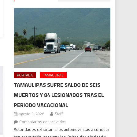
PORTADA
TAMAULIPAS
TAMAULIPAS SUFRE SALDO DE SEIS
MUERTOS Y 84 LESIONADOS TRAS EL
PERIODO VACACIONAL
agosto 3, 2026
Staff
en
Comentarios desactivados
Tamaulipas
Autoridades exhortan a los automovilistas a conducir
sufre
con precaución, respetar los límites de velocidad y