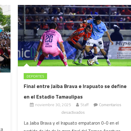
DEPORTES
Final entre Jaiba Brava e Irapuato se define
en el Estadio Tamaulipas
noviembre 30, 2025
Staff
Comentarios
en
desactivados
Final
La Jaiba Brava y el Irapuato empataron 0-0 en el
entre
ta
partido de ida de la gran final del Torneo Apertura