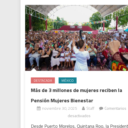
Misericordia
está
casi
terminada
DESTACADA
MÉXICO
Más de 3 millones de mujeres reciben la
Pensión Mujeres Bienestar
noviembre 30, 2025
Staff
Comentarios
en
desactivados
Más
Desde Puerto Morelos, Quintana Roo, la Presiden