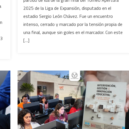
Jaiba
a
2025 de la Liga de Expansión, disputado en el
Brava
estadio Sergio León Chávez. Fue un encuentro
e
en
intenso, cerrado y marcado por la tensión propia de
Irapuato
se
una final, aunque sin goles en el marcador. Con este
 3
define
[…]
en
el
Estadio
Tamaulipas