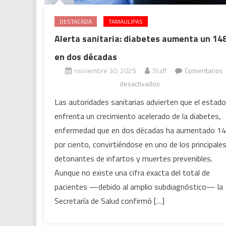
DESTACADA
TAMAULIPAS
Alerta sanitaria: diabetes aumenta un 14
en dos décadas
noviembre 30, 2025
Staff
Comentarios
en
desactivados
Alerta
Las autoridades sanitarias advierten que el estado
sanitaria:
enfrenta un crecimiento acelerado de la diabetes,
diabetes
enfermedad que en dos décadas ha aumentado 1
aumenta
por ciento, convirtiéndose en uno de los principale
un
detonantes de infartos y muertes prevenibles.
148%
en
Aunque no existe una cifra exacta del total de
dos
pacientes —debido al amplio subdiagnóstico— la
décadas
Secretaría de Salud confirmó […]