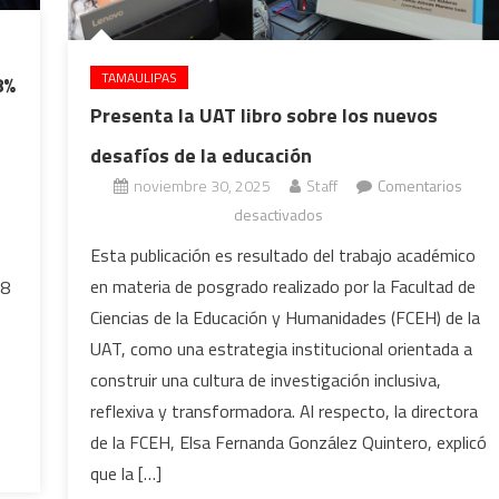
TAMAULIPAS
8%
Presenta la UAT libro sobre los nuevos
desafíos de la educación
noviembre 30, 2025
Staff
Comentarios
en
desactivados
Presenta
Esta publicación es resultado del trabajo académico
la
en materia de posgrado realizado por la Facultad de
48
UAT
Ciencias de la Educación y Humanidades (FCEH) de la
s
libro
UAT, como una estrategia institucional orientada a
sobre
construir una cultura de investigación inclusiva,
los
nuevos
reflexiva y transformadora. Al respecto, la directora
desafíos
de la FCEH, Elsa Fernanda González Quintero, explicó
de
que la […]
la