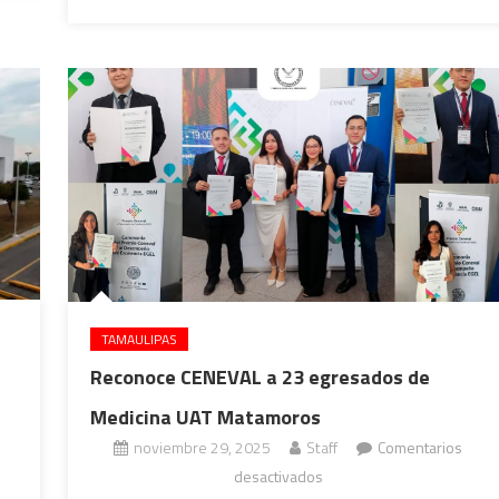
educación
TAMAULIPAS
Reconoce CENEVAL a 23 egresados de
Medicina UAT Matamoros
noviembre 29, 2025
Staff
Comentarios
en
desactivados