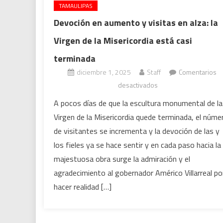
TAMAULIPAS
Devoción en aumento y visitas en alza: la
Virgen de la Misericordia está casi
terminada
diciembre 1, 2025
Staff
Comentarios
en
desactivados
Devoción
A pocos días de que la escultura monumental de la
en
Virgen de la Misericordia quede terminada, el núme
aumento
de visitantes se incrementa y la devoción de las y
y
los fieles ya se hace sentir y en cada paso hacia la
visitas
majestuosa obra surge la admiración y el
en
alza:
agradecimiento al gobernador Américo Villarreal po
la
hacer realidad […]
Virgen
de
la