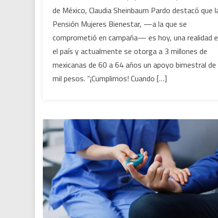
de
de México, Claudia Sheinbaum Pardo destacó que l
3
Pensión Mujeres Bienestar, —a la que se
millones
comprometió en campaña— es hoy, una realidad 
de
el país y actualmente se otorga a 3 millones de
mujeres
reciben
mexicanas de 60 a 64 años un apoyo bimestral de
la
mil pesos. “¡Cumplimos! Cuando […]
Pensión
Mujeres
Bienestar