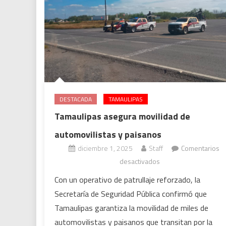
DESTACADA
TAMAULIPAS
Tamaulipas asegura movilidad de
automovilistas y paisanos
diciembre 1, 2025
Staff
Comentarios
en
desactivados
Tamaulipas
Con un operativo de patrullaje reforzado, la
asegura
Secretaría de Seguridad Pública confirmó que
movilidad
Tamaulipas garantiza la movilidad de miles de
de
automovilistas y paisanos que transitan por la
automovilistas