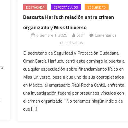
DESTACADA
ESPECTÁCULOS
SEGURIDAD
Descarta Harfuch relación entre crimen
organizado y Miss Universo
diciembre 1, 2025
Staff
Comentarios
en
desactivados
Descarta
El secretario de Seguridad y Protección Ciudadana,
Harfuch
Omar García Harfuch, cerró este domingo la puerta a
relación
ro
cualquier especulación sobre financiamiento ilícito en
entre
Miss Universo, pese a que uno de sus copropietarios
crimen
en México, el empresario Raúl Rocha Cantú, enfrenta
organizado
y
una investigación federal por presuntos vínculos con
r
Miss
el crimen organizado. “No tenemos ningún indicio de
Universo
que […]