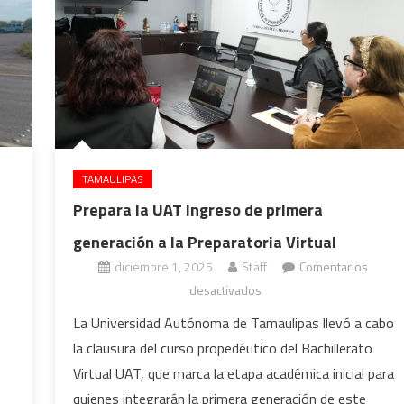
TAMAULIPAS
Prepara la UAT ingreso de primera
generación a la Preparatoria Virtual
diciembre 1, 2025
Staff
Comentarios
en
desactivados
Prepara
La Universidad Autónoma de Tamaulipas llevó a cabo
la
la clausura del curso propedéutico del Bachillerato
UAT
Virtual UAT, que marca la etapa académica inicial para
ingreso
quienes integrarán la primera generación de este
de