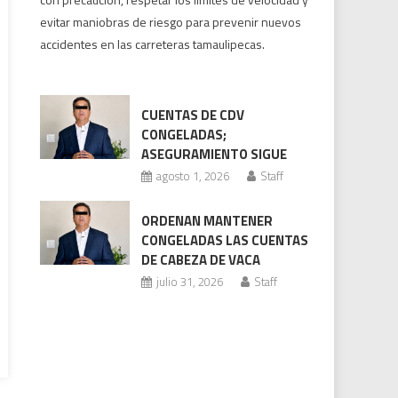
saldo
evitar maniobras de riesgo para prevenir nuevos
de
accidentes en las carreteras tamaulipecas.
seis
muertos
y
CUENTAS DE CDV
84
CONGELADAS;
lesionados
ASEGURAMIENTO SIGUE
tras
agosto 1, 2026
Staff
el
periodo
ORDENAN MANTENER
vacacional
CONGELADAS LAS CUENTAS
DE CABEZA DE VACA
julio 31, 2026
Staff