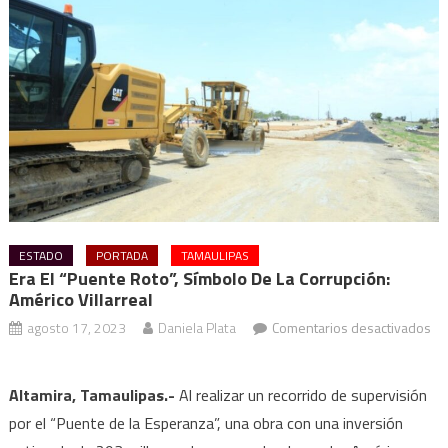
ESTADO
PORTADA
TAMAULIPAS
Era El “Puente Roto”, Símbolo De La Corrupción:
Américo Villarreal
agosto 17, 2023
Daniela Plata
Comentarios desactivados
en
Era
Altamira, Tamaulipas.-
Al realizar un recorrido de supervisión
el
por el “Puente de la Esperanza”, una obra con una inversión
“Puente