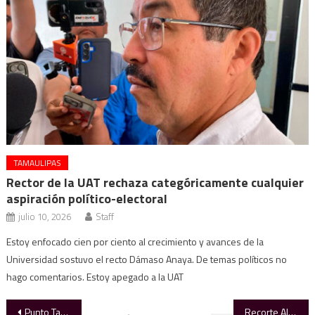
TAMAULIPAS
Rector de la UAT rechaza categóricamente cualquier
aspiración político-electoral
julio 10, 2026
Staff
Estoy enfocado cien por ciento al crecimiento y avances de la
Universidad sostuvo el recto Dámaso Anaya. De temas políticos no
hago comentarios. Estoy apegado a la UAT
Navegación
Punto Tamaulipas, espacio que permite conocer bondades de los 43 municipios: Américo Villarreal
Recorte Alcalde ejidos en Victoria la credencial AMA