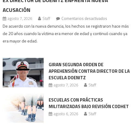
EX DIRECTOR DE DOENITZ ENFRENTA NUEVA
ACUSACIÓN
en
agosto 7, 2026
Staff
Comentarios desactivados
Ex
De acuerdo con la nueva denuncia, los hechos se registraron hace más
director
de 20 años cuando la víctima era menor de edad y continuó cuando ya
de
era mayor de edad.
Doenitz
enfrenta
nueva
GIRAN SEGUNDA ORDEN DE
acusación
APREHENSIÓN CONTRA DIRECTOR DE LA
ESCUELA DOENITZ
agosto 7, 2026
Staff
ESCUELAS CON PRÁCTICAS
MILITARIZADAS BAJO REVISIÓN CODHET
agosto 6, 2026
Staff