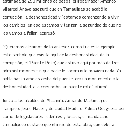
estimada de 293 millones de pesos, el gobernador Américo
Roto”,
símbolo
Villarreal Anaya aseguró que en Tamaulipas se acabó la
de
corrupción, la deshonestidad y “estamos comenzando a vivir
la
los cambios; en eso estamos y tengan la seguridad de que no
corrupción:
les vamos a fallar”, expresó.
Américo
Villarreal
“Queremos alejarnos de lo anterior, como fue este ejemplo…
este símbolo que existía aquí de la deshonestidad, de la
corrupción, el ‘Puente Roto’, que estuvo aquí por más de tres
administraciones sin que nadie le tocara ni le moviera nada. Ya
había hasta árboles arriba del puente, era un monumento a la
deshonestidad, a la corrupción, un puente roto”, afirmó.
Junto a los alcaldes de Altamira, Armando Martínez; de
Tampico, Jesús Nader y de Ciudad Madero, Adrián Oseguera, así
como de legisladores federales y locales, el mandatario
tamaulipeco destacó que el inicio de esta obra, que deberá