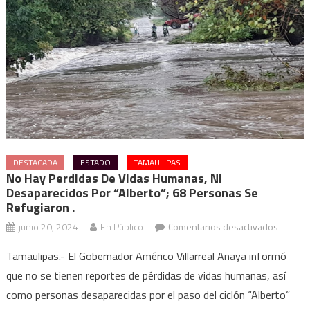
DESTACADA
ESTADO
TAMAULIPAS
No Hay Perdidas De Vidas Humanas, Ni
Desaparecidos Por “Alberto”; 68 Personas Se
Refugiaron .
en
junio 20, 2024
En Público
Comentarios desactivados
No
Tamaulipas.- El Gobernador Américo Villarreal Anaya informó
hay
que no se tienen reportes de pérdidas de vidas humanas, así
perdid
como personas desaparecidas por el paso del ciclón “Alberto”
de