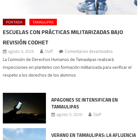
PORTADA
TAMAULIPAS
ESCUELAS CON PRÁCTICAS MILITARIZADAS BAJO
REVISIÓN CODHET
en
agosto 6, 2026
Staff
Comentarios desactivados
Escuelas
La Comisión de Derechos Humanos de Tamaulipas realizará
con
inspecciones en planteles con formación militarizada para verificar el
prácticas
respeto a los derechos de los alumnos
militarizadas
bajo
revisión
APAGONES SE INTENSIFICAN EN
Codhet
TAMAULIPAS
agosto 5, 2026
Staff
VERANO EN TAMAULIPAS: LA AFLUENCIA