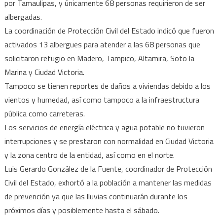
vidas
por Tamaulipas, y únicamente 68 personas requirieron de ser
humana
albergadas.
ni
La coordinación de Protección Civil del Estado indicó que fueron
desapa
activados 13 albergues para atender a las 68 personas que
por
solicitaron refugio en Madero, Tampico, Altamira, Soto la
“Alberto
Marina y Ciudad Victoria.
68
Tampoco se tienen reportes de daños a viviendas debido a los
person
vientos y humedad, así como tampoco a la infraestructura
se
pública como carreteras.
refugia
.
Los servicios de energía eléctrica y agua potable no tuvieron
interrupciones y se prestaron con normalidad en Ciudad Victoria
y la zona centro de la entidad, así como en el norte.
Luis Gerardo González de la Fuente, coordinador de Protección
Civil del Estado, exhortó a la población a mantener las medidas
de prevención ya que las lluvias continuarán durante los
próximos días y posiblemente hasta el sábado.