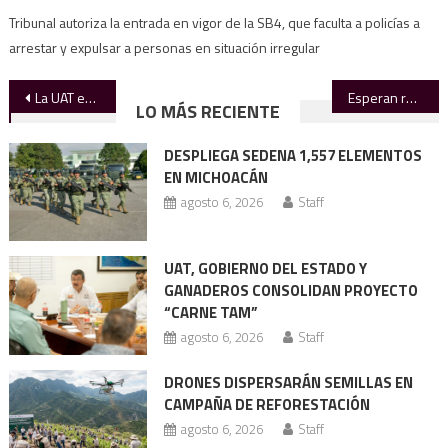
Tribunal autoriza la entrada en vigor de la SB4, que faculta a policías a
arrestar y expulsar a personas en situación irregular
Navegación
La UAT es sede del foro para analizar retos y tendencias de la educación superior.
Esperan recuperación de almacenamiento de presas y lagunas con lluvias de “Alberto”.
LO MÁS RECIENTE
de
DESPLIEGA SEDENA 1,557 ELEMENTOS
entradas
EN MICHOACÁN
agosto 6, 2026
Staff
UAT, GOBIERNO DEL ESTADO Y
GANADEROS CONSOLIDAN PROYECTO
“CARNE TAM”
agosto 6, 2026
Staff
DRONES DISPERSARÁN SEMILLAS EN
CAMPAÑA DE REFORESTACIÓN
agosto 6, 2026
Staff