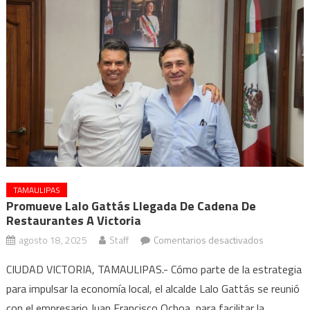
TAMAULIPAS
Promueve Lalo Gattás Llegada De Cadena De
Restaurantes A Victoria
en
agosto 18, 2025
Staff
Comentarios desactivados
Promueve
CIUDAD VICTORIA, TAMAULIPAS.- Cómo parte de la estrategia
Lalo
para impulsar la economía local, el alcalde Lalo Gattás se reunió
Gattás
con el empresario Juan Francisco Ochoa, para facilitar la
llegada