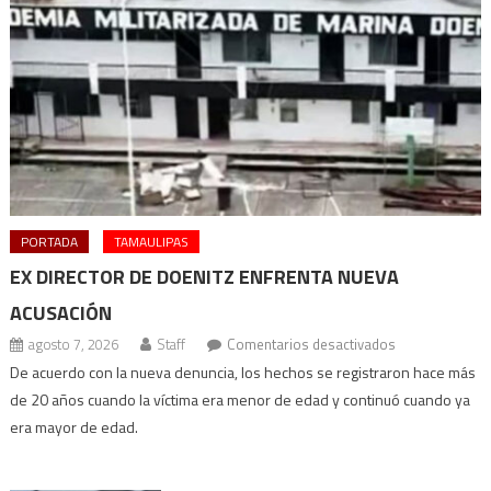
PORTADA
TAMAULIPAS
EX DIRECTOR DE DOENITZ ENFRENTA NUEVA
ACUSACIÓN
en
agosto 7, 2026
Staff
Comentarios desactivados
Ex
De acuerdo con la nueva denuncia, los hechos se registraron hace más
director
de 20 años cuando la víctima era menor de edad y continuó cuando ya
de
era mayor de edad.
Doenitz
enfrenta