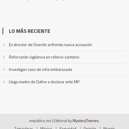
LO MÁS RECIENTE
Ex director de Doenitz enfrenta nueva acusación
Reforzarán vigilancia en relleno sanitario
Investigan caso de niña embarazada
Llega madre de Dafne a declarar ante MP
enpublico.mx
|
Editorial by
MysteryThemes
.
Tamaulipas
México
Seguridad
Opinión
Mundo