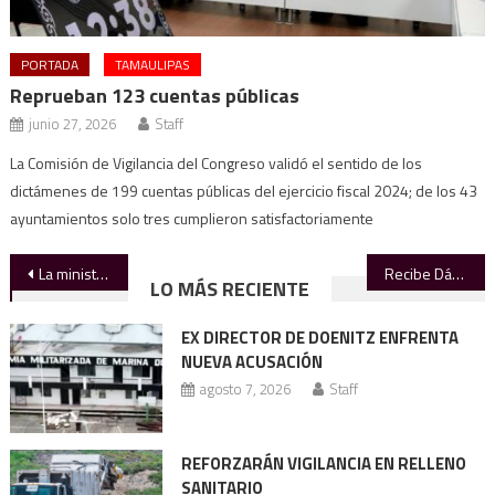
PORTADA
TAMAULIPAS
Reprueban 123 cuentas públicas
junio 27, 2026
Staff
La Comisión de Vigilancia del Congreso validó el sentido de los
dictámenes de 199 cuentas públicas del ejercicio fiscal 2024; de los 43
ayuntamientos solo tres cumplieron satisfactoriamente
Navegación
La ministra Lenia Batres dicta conferencia en la UAT
Recibe Dámaso Anaya Premio Nacional al Mérito Profesional 2025
LO MÁS RECIENTE
de
EX DIRECTOR DE DOENITZ ENFRENTA
entradas
NUEVA ACUSACIÓN
agosto 7, 2026
Staff
REFORZARÁN VIGILANCIA EN RELLENO
SANITARIO