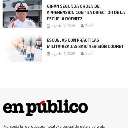
nueva
GIRAN SEGUNDA ORDEN DE
acusación
APREHENSIÓN CONTRA DIRECTOR DE LA
ESCUELA DOENITZ
agosto 7, 2026
Staff
ESCUELAS CON PRÁCTICAS
MILITARIZADAS BAJO REVISIÓN CODHET
agosto 6, 2026
Staff
Prohibida la reproducción total y/o parcial de este sitio web.