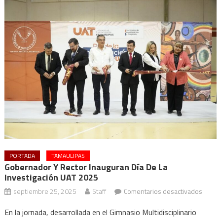
PORTADA
TAMAULIPAS
Gobernador Y Rector Inauguran Día De La
Investigación UAT 2025
en
septiembre 25, 2025
Staff
Comentarios desactivados
Gober
En la jornada, desarrollada en el Gimnasio Multidisciplinario
y