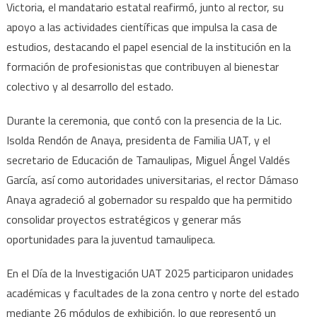
Victoria, el mandatario estatal reafirmó, junto al rector, su
rector
apoyo a las actividades científicas que impulsa la casa de
inaug
Día
estudios, destacando el papel esencial de la institución en la
de
formación de profesionistas que contribuyen al bienestar
la
colectivo y al desarrollo del estado.
Invest
UAT
Durante la ceremonia, que contó con la presencia de la Lic.
2025
Isolda Rendón de Anaya, presidenta de Familia UAT, y el
secretario de Educación de Tamaulipas, Miguel Ángel Valdés
García, así como autoridades universitarias, el rector Dámaso
Anaya agradeció al gobernador su respaldo que ha permitido
consolidar proyectos estratégicos y generar más
oportunidades para la juventud tamaulipeca.
En el Día de la Investigación UAT 2025 participaron unidades
académicas y facultades de la zona centro y norte del estado
mediante 26 módulos de exhibición, lo que representó un