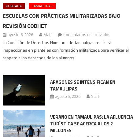
PORTADA
TAMAULIPAS
ESCUELAS CON PRÁCTICAS MILITARIZADAS BAJO
REVISIÓN CODHET
en
agosto 6, 2026
Staff
Comentarios desactivados
Escuelas
La Comisión de Derechos Humanos de Tamaulipas realizará
con
inspecciones en planteles con formación militarizada para verificar el
prácticas
respeto a los derechos de los alumnos
militarizadas
bajo
revisión
APAGONES SE INTENSIFICAN EN
Codhet
TAMAULIPAS
agosto 5, 2026
Staff
VERANO EN TAMAULIPAS: LA AFLUENCIA
TURÍSTICA SE ACERCA A LOS 2
MILLONES