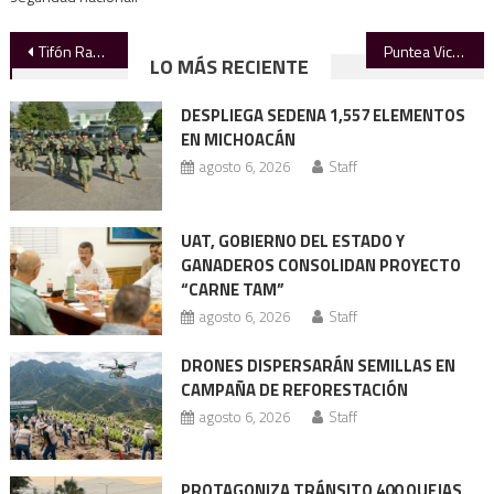
Navegación
Tifón Ragasa inunda Taiwán, deja 17 muertos
Puntea Victoria en accidentes de motocicletas
LO MÁS RECIENTE
de
DESPLIEGA SEDENA 1,557 ELEMENTOS
entradas
EN MICHOACÁN
agosto 6, 2026
Staff
UAT, GOBIERNO DEL ESTADO Y
GANADEROS CONSOLIDAN PROYECTO
“CARNE TAM”
agosto 6, 2026
Staff
DRONES DISPERSARÁN SEMILLAS EN
CAMPAÑA DE REFORESTACIÓN
agosto 6, 2026
Staff
PROTAGONIZA TRÁNSITO 400 QUEJAS