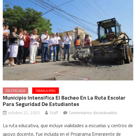
DESTACADA
TAMAULIPAS
Municipio Intensifica El Bacheo En La Ruta Escolar
Para Seguridad De Estudiantes
en
octubre 22, 2025
Staff
Comentarios desactivados
Municipio
La ruta educativa, que incluye vialidades a escuelas y centros de
intensifica
apoyo docente, fue incluida en el Programa Emergente de
el