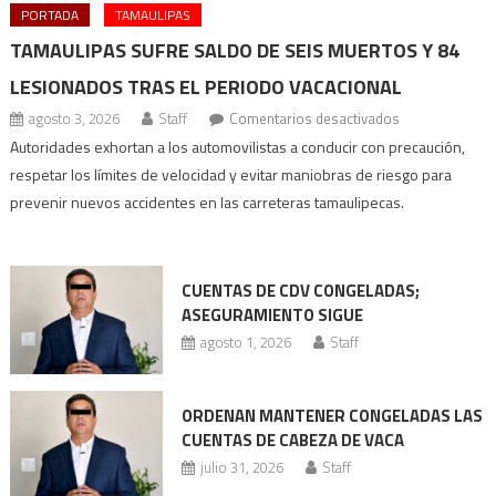
PORTADA
TAMAULIPAS
TAMAULIPAS SUFRE SALDO DE SEIS MUERTOS Y 84
LESIONADOS TRAS EL PERIODO VACACIONAL
en
agosto 3, 2026
Staff
Comentarios desactivados
Tamaulipas
Autoridades exhortan a los automovilistas a conducir con precaución,
sufre
respetar los límites de velocidad y evitar maniobras de riesgo para
saldo
prevenir nuevos accidentes en las carreteras tamaulipecas.
de
seis
muertos
CUENTAS DE CDV CONGELADAS;
y
ASEGURAMIENTO SIGUE
84
agosto 1, 2026
Staff
lesionados
tras
el
ORDENAN MANTENER CONGELADAS LAS
periodo
CUENTAS DE CABEZA DE VACA
vacacional
julio 31, 2026
Staff