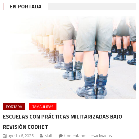
EN PORTADA
PORTADA
TAMAULIPAS
ESCUELAS CON PRÁCTICAS MILITARIZADAS BAJO
REVISIÓN CODHET
en
agosto 6, 2026
Staff
Comentarios desactivados