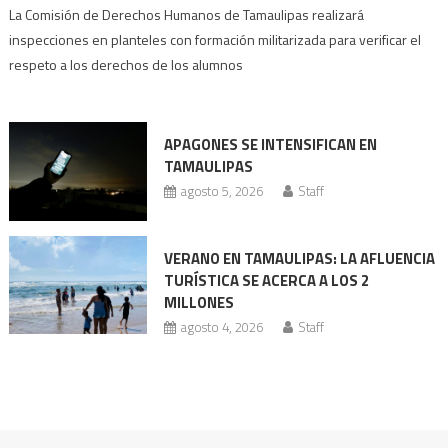
Escuelas
La Comisión de Derechos Humanos de Tamaulipas realizará
con
inspecciones en planteles con formación militarizada para verificar el
prácticas
respeto a los derechos de los alumnos
militarizadas
bajo
revisión
APAGONES SE INTENSIFICAN EN
Codhet
TAMAULIPAS
agosto 5, 2026
Staff
VERANO EN TAMAULIPAS: LA AFLUENCIA
TURÍSTICA SE ACERCA A LOS 2
MILLONES
agosto 4, 2026
Staff