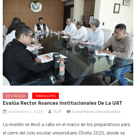
DESTACADA
TAMAULIPAS
Evalúa Rector Avances Institucionales De La UAT
en
noviembre 4, 2025
Staff
Comentarios desactivados
Evalúa
La reunión se llevó a cabo en el marco de los preparativos para
rector
el cierre del ciclo escolar universitario Otoño 2025, donde se
avances