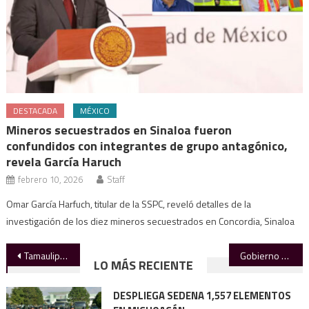
DESTACADA
MÉXICO
Mineros secuestrados en Sinaloa fueron
confundidos con integrantes de grupo antagónico,
revela García Haruch
febrero 10, 2026
Staff
Omar García Harfuch, titular de la SSPC, reveló detalles de la
investigación de los diez mineros secuestrados en Concordia, Sinaloa
Navegación
Tamaulipas fortalece sustentabilidad: AVA
Gobierno Federal presenta “Plan Michoacán por la Paz y la Justicia”
LO MÁS RECIENTE
de
DESPLIEGA SEDENA 1,557 ELEMENTOS