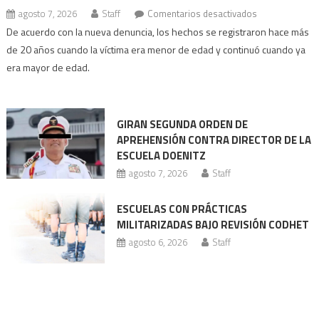
en
agosto 7, 2026
Staff
Comentarios desactivados
Ex
De acuerdo con la nueva denuncia, los hechos se registraron hace más
director
de 20 años cuando la víctima era menor de edad y continuó cuando ya
de
era mayor de edad.
Doenitz
enfrenta
nueva
GIRAN SEGUNDA ORDEN DE
acusación
APREHENSIÓN CONTRA DIRECTOR DE LA
ESCUELA DOENITZ
agosto 7, 2026
Staff
ESCUELAS CON PRÁCTICAS
MILITARIZADAS BAJO REVISIÓN CODHET
agosto 6, 2026
Staff