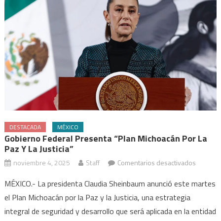
DESTACADA
MÉXICO
Gobierno Federal Presenta “Plan Michoacán Por La
Paz Y La Justicia”
en
noviembre 4, 2025
Staff
Comentarios desactivados
Gobiern
MÉXICO.- La presidenta Claudia Sheinbaum anunció este martes
Federal
el Plan Michoacán por la Paz y la Justicia, una estrategia
present
integral de seguridad y desarrollo que será aplicada en la entidad
“Plan