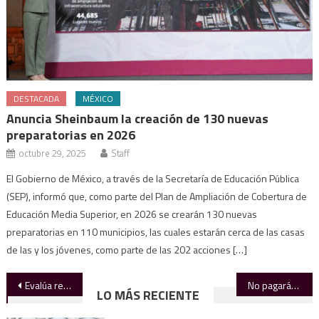
DESTACADA
MÉXICO
Anuncia Sheinbaum la creación de 130 nuevas
preparatorias en 2026
octubre 29, 2025
Staff
El Gobierno de México, a través de la Secretaría de Educación Pública
(SEP), informó que, como parte del Plan de Ampliación de Cobertura de
Educación Media Superior, en 2026 se crearán 130 nuevas
preparatorias en 110 municipios, las cuales estarán cerca de las casas
de las y los jóvenes, como parte de las 202 acciones […]
Navegación
Evalúa rector avances institucionales de la UAT
No pagarán cuota en Rumbo Nuevo profes y médicos
LO MÁS RECIENTE
de