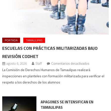
PORTADA
TAMAULIPAS
ESCUELAS CON PRÁCTICAS MILITARIZADAS BAJO
REVISIÓN CODHET
en
agosto 6, 2026
Staff
Comentarios desactivados
Escuelas
La Comisión de Derechos Humanos de Tamaulipas realizará
con
inspecciones en planteles con formación militarizada para verificar el
prácticas
respeto a los derechos de los alumnos
militarizadas
bajo
revisión
APAGONES SE INTENSIFICAN EN
Codhet
TAMAULIPAS