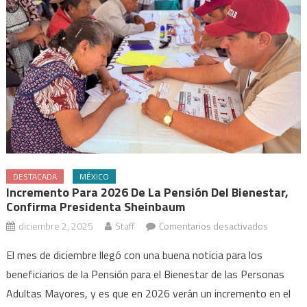
DESTACADA
MÉXICO
Incremento Para 2026 De La Pensión Del Bienestar,
Confirma Presidenta Sheinbaum
en
diciembre 2, 2025
Staff
Comentarios desactivados
Incremen
El mes de diciembre llegó con una buena noticia para los
para
beneficiarios de la Pensión para el Bienestar de las Personas
2026
Adultas Mayores, y es que en 2026 verán un incremento en el
de