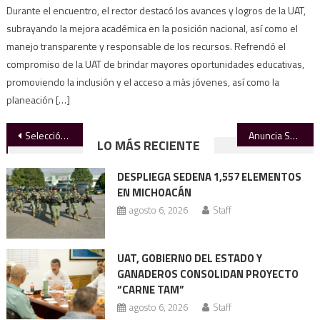
Durante el encuentro, el rector destacó los avances y logros de la UAT,
subrayando la mejora académica en la posición nacional, así como el
manejo transparente y responsable de los recursos. Refrendó el
compromiso de la UAT de brindar mayores oportunidades educativas,
promoviendo la inclusión y el acceso a más jóvenes, así como la
planeación […]
Navegación
Selección Mexicana anuncia duelo amistoso ante Portugal en el Estadio Azteca
Anuncia Sheinbaum cambios graduales a la jornada laboral y aumento al salario mínimo para 2026
LO MÁS RECIENTE
de
DESPLIEGA SEDENA 1,557 ELEMENTOS
entradas
EN MICHOACÁN
agosto 6, 2026
Staff
UAT, GOBIERNO DEL ESTADO Y
GANADEROS CONSOLIDAN PROYECTO
“CARNE TAM”
agosto 6, 2026
Staff