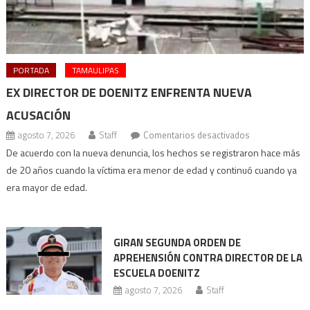
PORTADA
TAMAULIPAS
EX DIRECTOR DE DOENITZ ENFRENTA NUEVA
ACUSACIÓN
en
agosto 7, 2026
Staff
Comentarios desactivados
Ex
De acuerdo con la nueva denuncia, los hechos se registraron hace más
director
de 20 años cuando la víctima era menor de edad y continuó cuando ya
de
era mayor de edad.
Doenitz
enfrenta
nueva
GIRAN SEGUNDA ORDEN DE
acusación
APREHENSIÓN CONTRA DIRECTOR DE LA
ESCUELA DOENITZ
agosto 7, 2026
Staff