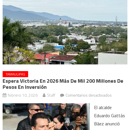
TAMAULIPAS
Espera Victoria En 2026 Más De Mil 200 Millones De
Pesos En Inversión
en
febrero 10, 2026
Staff
Comentarios desactivados
Espera
El alcalde
Victoria
Eduardo Gattás
en
Báez anunció
2026