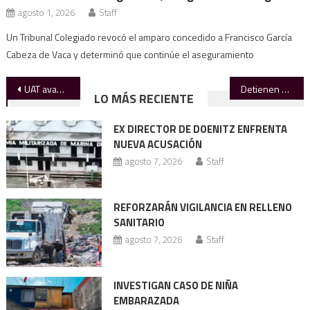
agosto 1, 2026
Staff
Un Tribunal Colegiado revocó el amparo concedido a Francisco García
Cabeza de Vaca y determinó que continúe el aseguramiento
Navegación
UAT avanza con respaldo estatal
Detienen a Gaby “N”, conductora que @rrastró a motociclista en Iztapalapa
LO MÁS RECIENTE
de
EX DIRECTOR DE DOENITZ ENFRENTA
entradas
NUEVA ACUSACIÓN
agosto 7, 2026
Staff
REFORZARÁN VIGILANCIA EN RELLENO
SANITARIO
agosto 7, 2026
Staff
INVESTIGAN CASO DE NIÑA
EMBARAZADA