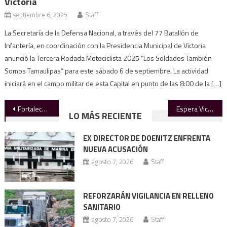
Victoria
septiembre 6, 2025
Staff
La Secretaría de la Defensa Nacional, a través del 77 Batallón de
Infantería, en coordinación con la Presidencia Municipal de Victoria
anunció la Tercera Rodada Motociclista 2025 “Los Soldados También
Somos Tamaulipas” para este sábado 6 de septiembre. La actividad
iniciará en el campo militar de esta Capital en punto de las 8:00 de la […]
Navegación
Fortalece el rector infraestructura de la Prepa Mante
Espera Victoria en 2026 más de mil 200 millones de pesos en inversión
LO MÁS RECIENTE
de
EX DIRECTOR DE DOENITZ ENFRENTA
entradas
NUEVA ACUSACIÓN
agosto 7, 2026
Staff
REFORZARÁN VIGILANCIA EN RELLENO
SANITARIO
agosto 7, 2026
Staff