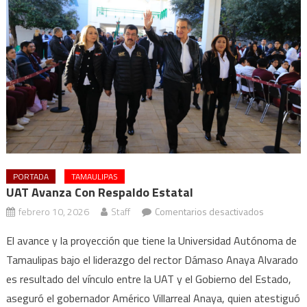
PORTADA
TAMAULIPAS
UAT Avanza Con Respaldo Estatal
en
febrero 10, 2026
Staff
Comentarios desactivados
UAT
El avance y la proyección que tiene la Universidad Autónoma de
avanza
Tamaulipas bajo el liderazgo del rector Dámaso Anaya Alvarado
con
es resultado del vínculo entre la UAT y el Gobierno del Estado,
respaldo
estatal
aseguró el gobernador Américo Villarreal Anaya, quien atestiguó