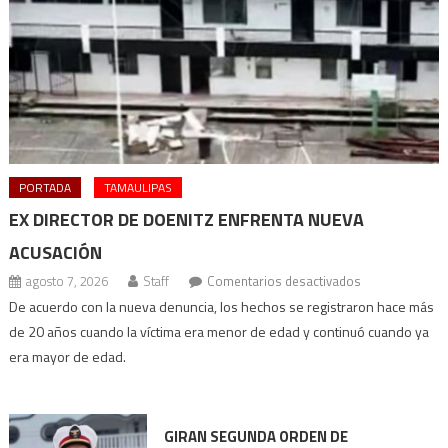
PORTADA
TAMAULIPAS
EX DIRECTOR DE DOENITZ ENFRENTA NUEVA
ACUSACIÓN
en
agosto 7, 2026
Staff
Comentarios desactivados
Ex
De acuerdo con la nueva denuncia, los hechos se registraron hace más
director
de 20 años cuando la víctima era menor de edad y continuó cuando ya
de
era mayor de edad.
Doenitz
enfrenta
nueva
GIRAN SEGUNDA ORDEN DE
acusación