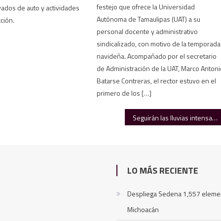
festejo que ofrece la Universidad
ados de auto y actividades
Autónoma de Tamaulipas (UAT) a su
ción.
personal docente y administrativo
sindicalizado, con motivo de la temporada
navideña. Acompañado por el secretario
de Administración de la UAT, Marco Anton
Batarse Contreras, el rector estuvo en el
primero de los […]
Seguirán las lluvias intensas en Tamaulipas hasta el fin de semana
LO MÁS RECIENTE
Despliega Sedena 1,557 eleme
Michoacán