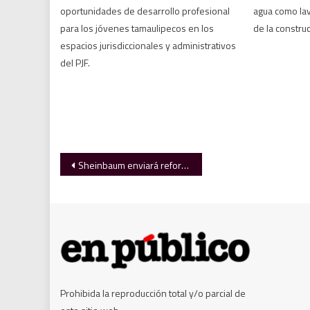
oportunidades de desarrollo profesional
agua como lav
para los jóvenes tamaulipecos en los
de la construc
espacios jurisdiccionales y administrativos
del PJF.
Navegación
Sheinbaum enviará reforma para impedir candidatos ligados al crimen
de
entradas
Prohibida la reproducción total y/o parcial de