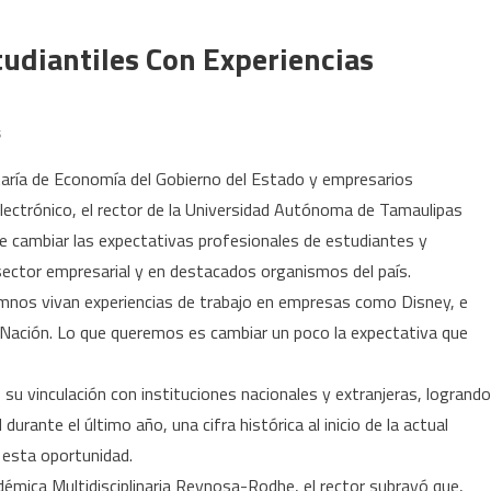
udiantiles Con Experiencias
en
s
Amplía
retaría de Economía del Gobierno del Estado y empresarios
la
lectrónico, el rector de la Universidad Autónoma de Tamaulipas
UAT
e cambiar las expectativas profesionales de estudiantes y
horizontes
estudiantiles
 sector empresarial y en destacados organismos del país.
con
umnos vivan experiencias de trabajo en empresas como Disney, e
experiencias
a Nación. Lo que queremos es cambiar un poco la expectativa que
internacionales
su vinculación con instituciones nacionales y extranjeras, logrando
urante el último año, una cifra histórica al inicio de la actual
 esta oportunidad.
émica Multidisciplinaria Reynosa-Rodhe, el rector subrayó que,