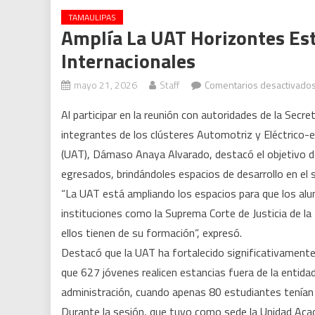
TAMAULIPAS
Amplía La UAT Horizontes Est
Internacionales
mayo 21, 2026
Staff
Comentarios desactivado
Al participar en la reunión con autoridades de la Sec
integrantes de los clústeres Automotriz y Eléctrico-e
(UAT), Dámaso Anaya Alvarado, destacó el objetivo d
egresados, brindándoles espacios de desarrollo en el
“La UAT está ampliando los espacios para que los al
instituciones como la Suprema Corte de Justicia de l
ellos tienen de su formación”, expresó.
Destacó que la UAT ha fortalecido significativamente 
que 627 jóvenes realicen estancias fuera de la entidad d
administración, cuando apenas 80 estudiantes tenían
Durante la sesión, que tuvo como sede la Unidad Acad