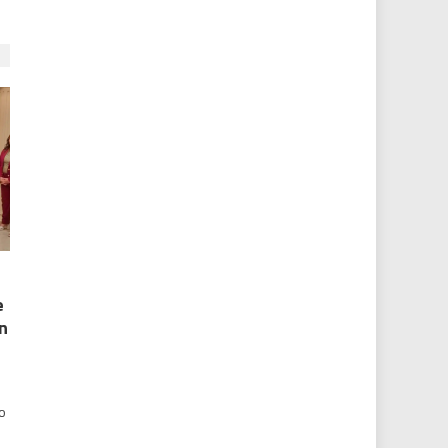
e
n
o