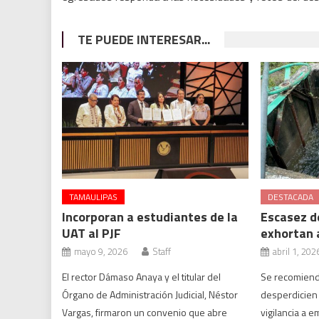
TE PUEDE INTERESAR...
TAMAULIPAS
DESTACADA
Incorporan a estudiantes de la
Escasez de
UAT al PJF
exhortan a
mayo 9, 2026
Staff
abril 1, 202
El rector Dámaso Anaya y el titular del
Se recomienda
Órgano de Administración Judicial, Néstor
desperdicien e
Vargas, firmaron un convenio que abre
vigilancia a