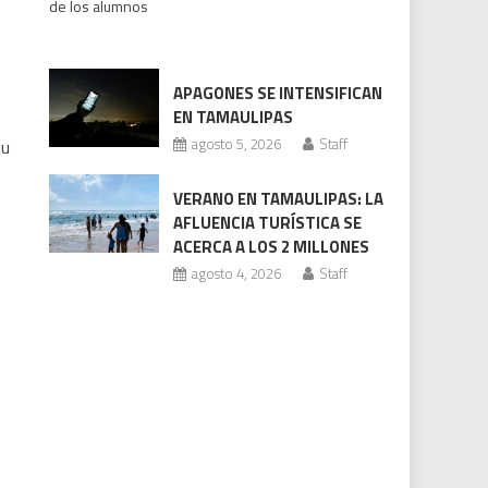
de los alumnos
bajo
revisión
Codhet
APAGONES SE INTENSIFICAN
EN TAMAULIPAS
agosto 5, 2026
Staff
su
VERANO EN TAMAULIPAS: LA
AFLUENCIA TURÍSTICA SE
ACERCA A LOS 2 MILLONES
agosto 4, 2026
Staff