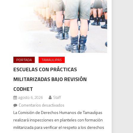
PORTADA
TAMAULIPAS
ESCUELAS CON PRÁCTICAS
MILITARIZADAS BAJO REVISIÓN
CODHET
agosto 6, 2026
Staff
en
Comentarios desactivados
Escuelas
La Comisión de Derechos Humanos de Tamaulipas
con
realizará inspecciones en planteles con formación
prácticas
militarizada para verificar el respeto a los derechos
militarizadas