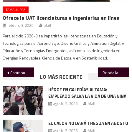
TAMAULIPAS
Ofrece la UAT licenciaturas e ingenierías en línea
febrero 3, 2026
Staff
Para el ciclo 2026-3 se impartirán las licenciaturas en Educación y
Tecnologías para el Aprendizaje, Diseño Gráfico y Animación Digital, y
Educación y Tecnologías Emergentes, así como las de Ingeniería en
Energías Renovables, Ciencia de Datos, y en Sostenibilidad.
Navegación
Contribuye la UAT en Jornada Nacional por la Paz y contra las Adicciones
Brinda la UAT consultas médicas de especialidad al alcance de toda la población
LO MÁS RECIENTE
de
HÉROE EN GALERÍAS ALTAMA:
entradas
EMPLEADO SALVA LA VIDA DE UNA NIÑA
agosto 5, 2026
Staff
EL CALOR NO DARÁ TREGUA EN AGOSTO
agosto 5, 2026
Staff