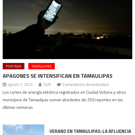
PORTADA
TAMAULIPAS
APAGONES SE INTENSIFICAN EN TAMAULIPAS
en
agosto 5, 2026
Staff
Comentarios desactivados
Apagones
Los cortes de energía eléctrica registrados en Ciudad Victoria y otros
se
municipios de Tamaulipas suman alrededor de 250 reportes en las
intensifican
últimas semanas
en
Tamaulipas
VERANO EN TAMAULIPAS: LA AFLUENCIA