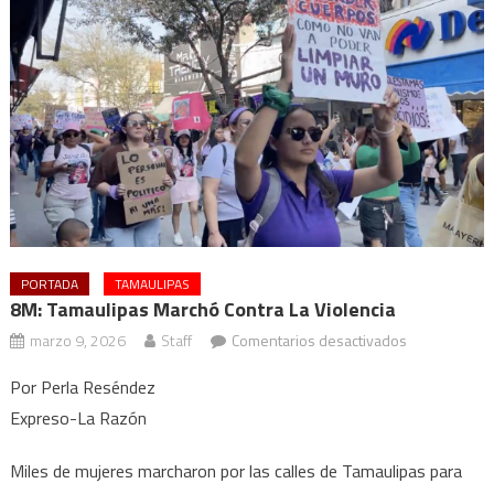
PORTADA
TAMAULIPAS
8M: Tamaulipas Marchó Contra La Violencia
en
marzo 9, 2026
Staff
Comentarios desactivados
8M:
Por Perla Reséndez
Tamaulipas
Expreso-La Razón
marchó
contra
Miles de mujeres marcharon por las calles de Tamaulipas para
la