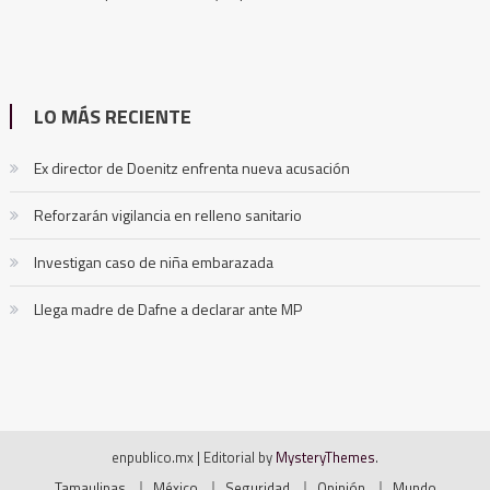
LO MÁS RECIENTE
Ex director de Doenitz enfrenta nueva acusación
Reforzarán vigilancia en relleno sanitario
Investigan caso de niña embarazada
Llega madre de Dafne a declarar ante MP
enpublico.mx
|
Editorial by
MysteryThemes
.
Tamaulipas
México
Seguridad
Opinión
Mundo