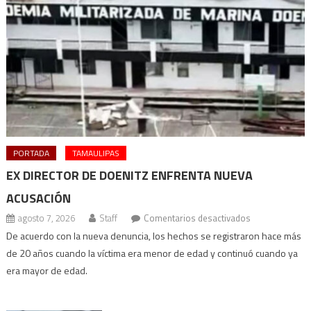
PORTADA
TAMAULIPAS
EX DIRECTOR DE DOENITZ ENFRENTA NUEVA
ACUSACIÓN
en
agosto 7, 2026
Staff
Comentarios desactivados
Ex
De acuerdo con la nueva denuncia, los hechos se registraron hace más
director
de 20 años cuando la víctima era menor de edad y continuó cuando ya
de
era mayor de edad.
Doenitz
enfrenta