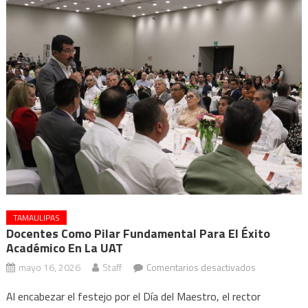
TAMAULIPAS
Docentes Como Pilar Fundamental Para El Éxito
Académico En La UAT
en
mayo 16, 2026
Staff
Comentarios desactivados
Docentes
Al encabezar el festejo por el Día del Maestro, el rector
como