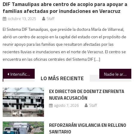
DIF Tamaulipas abre centro de acopio para apoyar a
familias afectadas por inundaciones en Veracruz
octubre 13, 2025
Staff
El Sistema DIF Tamaulipas, que preside la doctora María de Villarreal,
abrió un centro de acopio en la capital del estado con el propósito de
reunir apoyo para las familias que resultaron afectadas por las
recientes lluvias e inundaciones en el norte de Veracruz. El centro se
encuentra en las oficinas centrales del Sistema DIF […]
Navegación
Intensifican el arreglo de calles en Victoria
Nadie le arrebatará la Transformación al pueblo: Sheinbaum
LO MÁS RECIENTE
de
EX DIRECTOR DE DOENITZ ENFRENTA
entradas
NUEVA ACUSACIÓN
agosto 7, 2026
Staff
REFORZARÁN VIGILANCIA EN RELLENO
SANITARIO