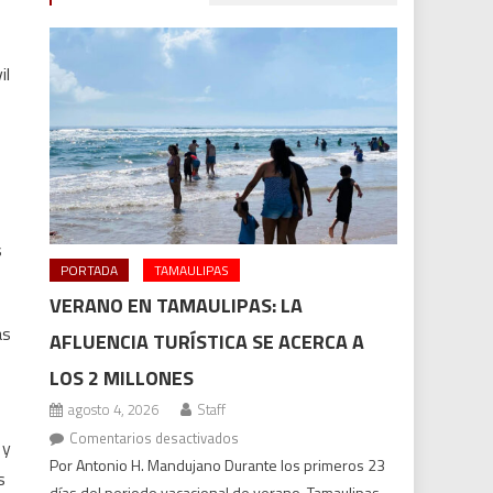
il
s
PORTADA
TAMAULIPAS
VERANO EN TAMAULIPAS: LA
as
AFLUENCIA TURÍSTICA SE ACERCA A
LOS 2 MILLONES
agosto 4, 2026
Staff
en
Comentarios desactivados
 y
Verano
Por Antonio H. Mandujano Durante los primeros 23
s
en
días del periodo vacacional de verano, Tamaulipas