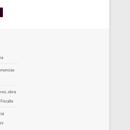
ia
denuncias
ros, obra
Fiscalía
cia
nes