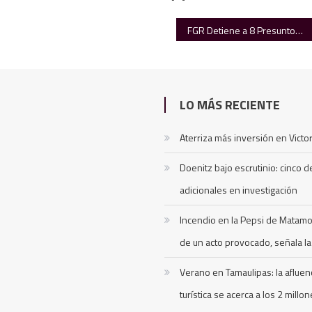
FGR Detiene a 8 Presuntos Responsables de Homicidio del Agente Protección Federal en Matamoros
LO MÁS RECIENTE
Aterriza más inversión en Victor
Doenitz bajo escrutinio: cinco 
adicionales en investigación
Incendio en la Pepsi de Matamo
de un acto provocado, señala la 
Verano en Tamaulipas: la afluen
turística se acerca a los 2 millo