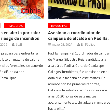
TAMAULIPAS
TAMAULIPAS
 en alerta por calor
Asesinan a coordinador de
 riesgo de incendios
campaña de alcalde en Padilla.
 2026
Staff
mayo 28, 2024
En Público
 prepara para enfrentar el
Padilla, Tamps.- El Coordinador de campa
rítico en materia de calor y
de Manuel Silvestre Ruiz, candidato a la
endios forestales, de acuerdo
alcaldía de Padilla, Gerardo Guadalupe
ón difundida por
Gallegos Turrubiates, fue asesinado en su
 Tamaulipas.
domicilio la mañana de este martes. De
acuerdo con los primeros reportes,
Gallegos Turrubiates habría sido asesina
a las 05:30 horas de este martes,
aparentemente a cuchilladas; sin embarg
hasta el […]