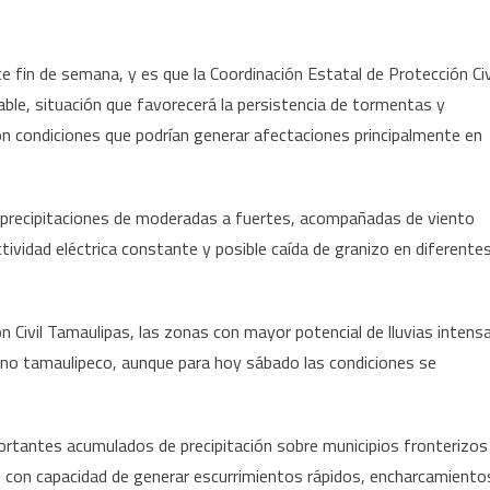
Tamaulipas
bajo
tormentas
e fin de semana, y es que la Coordinación Estatal de Protección Civ
este
ble, situación que favorecerá la persistencia de tormentas y
fin
on condiciones que podrían generar afectaciones principalmente en
de
semana
n precipitaciones de moderadas a fuertes, acompañadas de viento
tividad eléctrica constante y posible caída de granizo en diferente
 Civil Tamaulipas, las zonas con mayor potencial de lluvias intens
plano tamaulipeco, aunque para hoy sábado las condiciones se
rtantes acumulados de precipitación sobre municipios fronterizos
 con capacidad de generar escurrimientos rápidos, encharcamiento