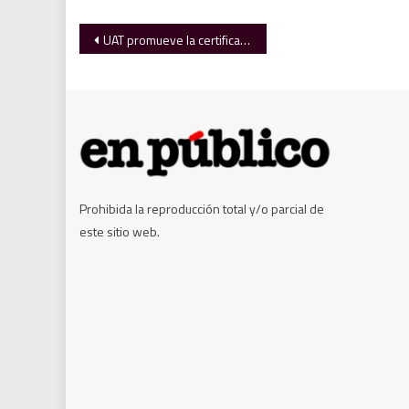
Navegación
UAT promueve la certificación de la Cuera Tamaulipeca
de
entradas
Prohibida la reproducción total y/o parcial de
este sitio web.