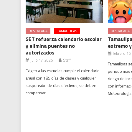
DESTACADA
TAMAULIPAS
DESTACADA
SET refuerza calendario escolar
Tamaulipas
y elimina puentes no
extremo y
autorizados
febrero 16,
julio 17, 2026
Staff
Tamaulipas se
Exigen a las escuelas cumplir el calendario
periodo más c
anual con 185 días de clases y cualquier
riesgo de inc
suspensión de días efectivos, se deben
con informaci
compensar.
Meteorología