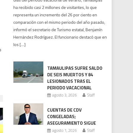
Tamaulipas:
ha recibido casi 2 millones de visitantes, lo que
la
representa un incremento del 26 por ciento en
afluencia
comparación con el mismo periodo del año pasado,
turística
informó el secretario de Turismo estatal, Benjamín
se
Hernández Rodríguez. El funcionario destacó que en
acerca
los […]
a
o
los
2
millones
TAMAULIPAS SUFRE SALDO
DE SEIS MUERTOS Y 84
LESIONADOS TRAS EL
PERIODO VACACIONAL
agosto 3, 2026
Staff
CUENTAS DE CDV
CONGELADAS;
ASEGURAMIENTO SIGUE
agosto 1, 2026
Staff