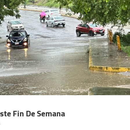
ste Fin De Semana
en
s