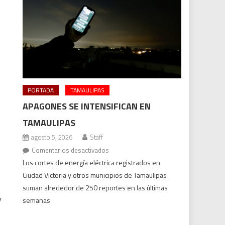
PORTADA
TAMAULIPAS
APAGONES SE INTENSIFICAN EN
TAMAULIPAS
agosto 5, 2026
Staff
en
Comentarios desactivados
Apagones
Los cortes de energía eléctrica registrados en
se
Ciudad Victoria y otros municipios de Tamaulipas
intensifican
suman alrededor de 250 reportes en las últimas
en
y
semanas
Tamaulipas