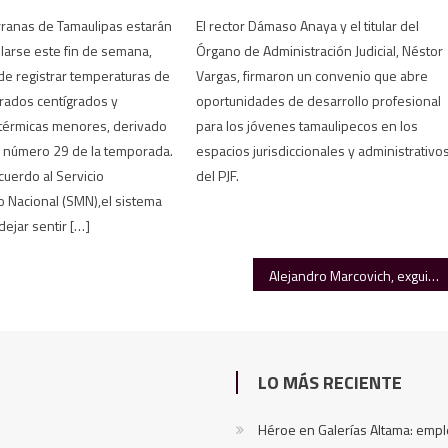
rranas de Tamaulipas estarán
El rector Dámaso Anaya y el titular del
larse este fin de semana,
Órgano de Administración Judicial, Néstor
e registrar temperaturas de
Vargas, firmaron un convenio que abre
 grados centígrados y
oportunidades de desarrollo profesional
térmicas menores, derivado
para los jóvenes tamaulipecos en los
ío número 29 de la temporada.
espacios jurisdiccionales y administrativo
cuerdo al Servicio
del PJF.
 Nacional (SMN),el sistema
ejar sentir […]
Alejandro Marcovich, exguitarrista de Caifanes, está en coma
LO MÁS RECIENTE
Héroe en Galerías Altama: emp