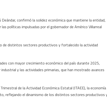
se
coloca
entre
 Deándar, confirmó la solidez económica que mantiene la entidad,
las
las políticas impulsadas por el gobernador de Américo Villarreal
cinco
entidades
con
o de distintos sectores productivos y fortalecido la actividad
mayor
crecimiento
económico
idades con mayor crecimiento económico del país durante 2025,
del
país
 industrial y las actividades primarias, que han mostrado avances
en
2025
r Trimestral de la Actividad Económica Estatal (ITAEE), la economía
nto, reflejando el dinamismo de los distintos sectores productivos 