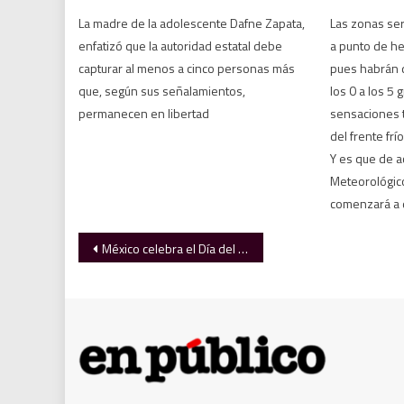
La madre de la adolescente Dafne Zapata,
Las zonas se
enfatizó que la autoridad estatal debe
a punto de he
capturar al menos a cinco personas más
pues habrán d
que, según sus señalamientos,
los 0 a los 5
permanecen en libertad
sensaciones 
del frente fr
Y es que de a
Meteorológico
comenzará a d
Navegación
México celebra el Día del Estudiante con más de 34 millones de alumnos en el sistema educativo
de
entradas