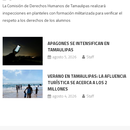
Escuelas
La Comisión de Derechos Humanos de Tamaulipas realizará
con
inspecciones en planteles con formación militarizada para verificar el
prácticas
respeto a los derechos de los alumnos
militarizadas
bajo
revisión
APAGONES SE INTENSIFICAN EN
Codhet
TAMAULIPAS
agosto 5, 2026
Staff
VERANO EN TAMAULIPAS: LA AFLUENCIA
TURÍSTICA SE ACERCA A LOS 2
MILLONES
agosto 4, 2026
Staff