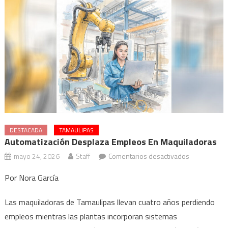
DESTACADA
TAMAULIPAS
Automatización Desplaza Empleos En Maquiladoras
en
mayo 24, 2026
Staff
Comentarios desactivados
Automatizac
Por Nora García
desplaza
empleos
Las maquiladoras de Tamaulipas llevan cuatro años perdiendo
en
empleos mientras las plantas incorporan sistemas
maquiladora