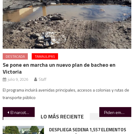
DESTACADA
TAMAULIPAS
Se pone en marcha un nuevo plan de bacheo en
Victoria
julio 9, 2026
Staff
El programa incluirá avenidas principales, accesos a colonias y rutas de
transporte público
Navegación
El narcotráfico ya es negocio menor
Piden empresarios socializar proyecto del BRT antes de iniciar obras en el sur de Tamaulipas
LO MÁS RECIENTE
de
DESPLIEGA SEDENA 1,557 ELEMENTOS