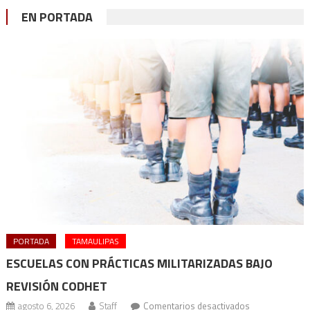
EN PORTADA
PORTADA
TAMAULIPAS
ESCUELAS CON PRÁCTICAS MILITARIZADAS BAJO
REVISIÓN CODHET
en
agosto 6, 2026
Staff
Comentarios desactivados