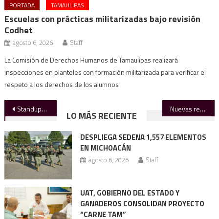
PORTADA
TAMAULIPAS
Escuelas con prácticas militarizadas bajo revisión
Codhet
agosto 6, 2026
Staff
La Comisión de Derechos Humanos de Tamaulipas realizará
inspecciones en planteles con formación militarizada para verificar el
respeto a los derechos de los alumnos
Navegación
Standuperos
Nuevas reglas redefinen la elección 2027
LO MÁS RECIENTE
de
DESPLIEGA SEDENA 1,557 ELEMENTOS
entradas
EN MICHOACÁN
agosto 6, 2026
Staff
UAT, GOBIERNO DEL ESTADO Y
GANADEROS CONSOLIDAN PROYECTO
“CARNE TAM”