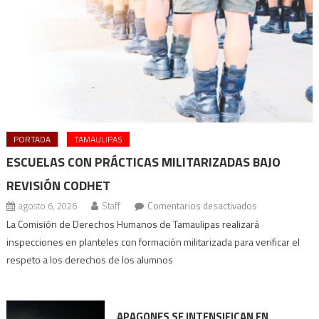
PORTADA
TAMAULIPAS
ESCUELAS CON PRÁCTICAS MILITARIZADAS BAJO
REVISIÓN CODHET
en
agosto 6, 2026
Staff
Comentarios desactivados
Escuelas
La Comisión de Derechos Humanos de Tamaulipas realizará
con
inspecciones en planteles con formación militarizada para verificar el
prácticas
respeto a los derechos de los alumnos
militarizadas
bajo
revisión
APAGONES SE INTENSIFICAN EN