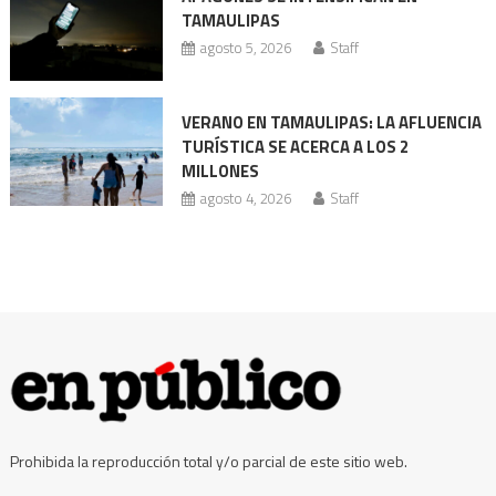
Codhet
TAMAULIPAS
agosto 5, 2026
Staff
VERANO EN TAMAULIPAS: LA AFLUENCIA
TURÍSTICA SE ACERCA A LOS 2
MILLONES
agosto 4, 2026
Staff
Prohibida la reproducción total y/o parcial de este sitio web.