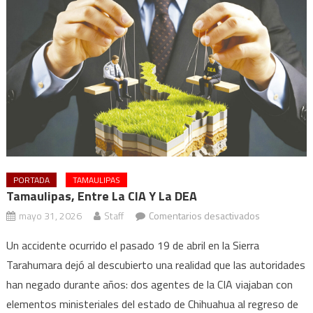
PORTADA
TAMAULIPAS
Tamaulipas, Entre La CIA Y La DEA
en
mayo 31, 2026
Staff
Comentarios desactivados
Tamaulipas,
Un accidente ocurrido el pasado 19 de abril en la Sierra
entre
Tarahumara dejó al descubierto una realidad que las autoridades
la
han negado durante años: dos agentes de la CIA viajaban con
CIA
y
elementos ministeriales del estado de Chihuahua al regreso de