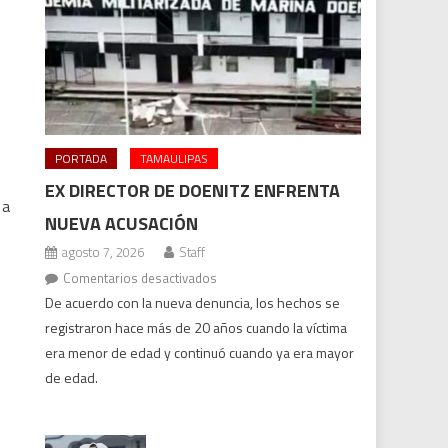
PORTADA
TAMAULIPAS
EX DIRECTOR DE DOENITZ ENFRENTA
 a
NUEVA ACUSACIÓN
agosto 7, 2026
Staff
en
Comentarios desactivados
Ex
De acuerdo con la nueva denuncia, los hechos se
director
registraron hace más de 20 años cuando la víctima
de
era menor de edad y continuó cuando ya era mayor
Doenitz
de edad.
enfrenta
nueva
acusación