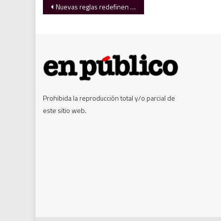
Navegación
Nuevas reglas redefinen la elección 2027
de
entradas
Prohibida la reproducción total y/o parcial de
este sitio web.