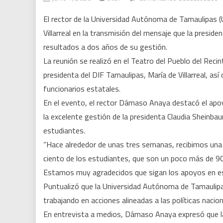
R
El rector de la Universidad Autónoma de Tamaulipas
d
Villarreal en la transmisión del mensaje que la preside
la
resultados a dos años de su gestión.
U
e
La reunión se realizó en el Teatro del Pueblo del Recin
la
presidenta del DIF Tamaulipas, María de Villarreal, as
c
funcionarios estatales.
d
En el evento, el rector Dámaso Anaya destacó el apoy
e
la excelente gestión de la presidenta Claudia Sheinba
a
estudiantes.
al
“Hace alrededor de unas tres semanas, recibimos una 
g
ciento de los estudiantes, que son un poco más de 9
f
Estamos muy agradecidos que sigan los apoyos en ese
Puntualizó que la Universidad Autónoma de Tamaulipa
trabajando en acciones alineadas a las políticas nacio
En entrevista a medios, Dámaso Anaya expresó que la