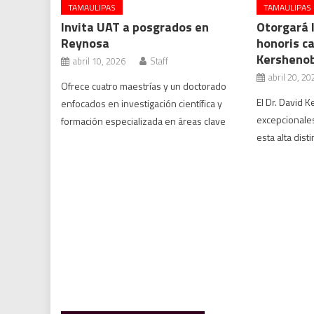
TAMAULIPAS
TAMAULIPAS
Invita UAT a posgrados en
Otorgará 
Reynosa
honoris ca
Kershenob
abril 10, 2026
Staff
abril 20, 20
Ofrece cuatro maestrías y un doctorado
El Dr. David 
enfocados en investigación científica y
excepcionales
formación especializada en áreas clave
esta alta dis