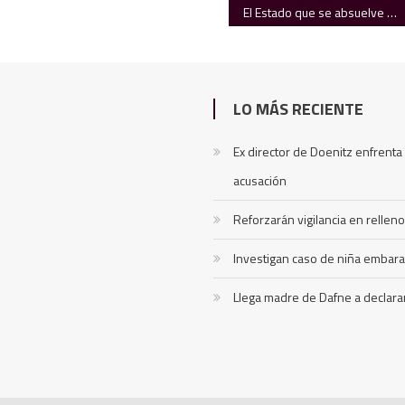
El Estado que se absuelve a sí mismo
LO MÁS RECIENTE
Ex director de Doenitz enfrent
acusación
Reforzarán vigilancia en relleno
Investigan caso de niña embar
Llega madre de Dafne a declara