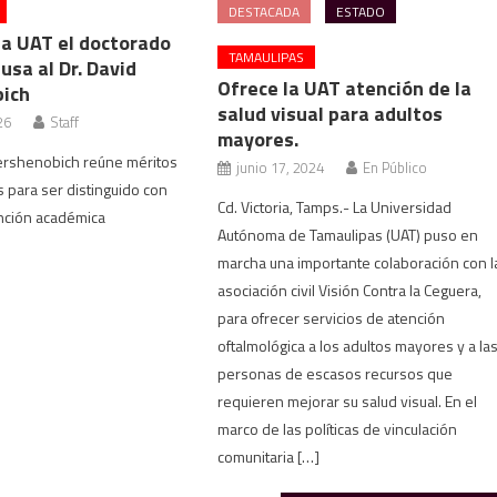
DESTACADA
ESTADO
la UAT el doctorado
TAMAULIPAS
usa al Dr. David
Ofrece la UAT atención de la
ich
salud visual para adultos
26
Staff
mayores.
Kershenobich reúne méritos
junio 17, 2024
En Público
 para ser distinguido con
Cd. Victoria, Tamps.- La Universidad
tinción académica
Autónoma de Tamaulipas (UAT) puso en
marcha una importante colaboración con l
asociación civil Visión Contra la Ceguera,
para ofrecer servicios de atención
oftalmológica a los adultos mayores y a la
personas de escasos recursos que
requieren mejorar su salud visual. En el
marco de las políticas de vinculación
comunitaria […]