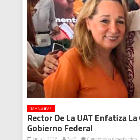
TAMAULIPAS
Rector De La UAT Enfatiza La
Gobierno Federal
e
junio 1, 2026
Staff
Comentarios desactivados