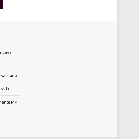
a nueva
 sanitario
azada
r ante MP