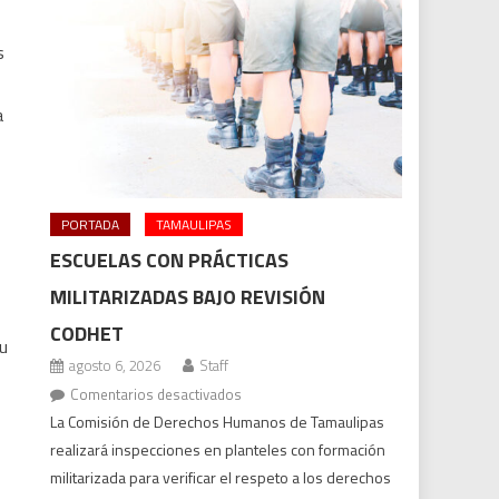
s
a
PORTADA
TAMAULIPAS
ESCUELAS CON PRÁCTICAS
MILITARIZADAS BAJO REVISIÓN
CODHET
u
agosto 6, 2026
Staff
en
Comentarios desactivados
Escuelas
La Comisión de Derechos Humanos de Tamaulipas
con
realizará inspecciones en planteles con formación
prácticas
militarizada para verificar el respeto a los derechos
militarizadas