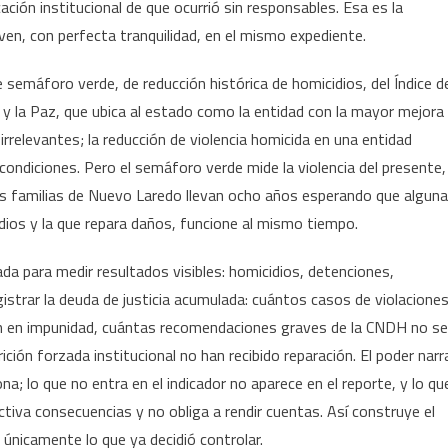
icación institucional de que ocurrió sin responsables. Esa es la
ven, con perfecta tranquilidad, en el mismo expediente.
e semáforo verde, de reducción histórica de homicidios, del Índice d
 y la Paz, que ubica al estado como la entidad con la mayor mejora
irrelevantes; la reducción de violencia homicida en una entidad
ondiciones. Pero el semáforo verde mide la violencia del presente,
y las familias de Nuevo Laredo llevan ocho años esperando que alguna
cidios y la que repara daños, funcione al mismo tiempo.
ada para medir resultados visibles: homicidios, detenciones,
strar la deuda de justicia acumulada: cuántos casos de violacione
n en impunidad, cuántas recomendaciones graves de la CNDH no se
ción forzada institucional no han recibido reparación. El poder narr
a; lo que no entra en el indicador no aparece en el reporte, y lo qu
tiva consecuencias y no obliga a rendir cuentas. Así construye el
únicamente lo que ya decidió controlar.