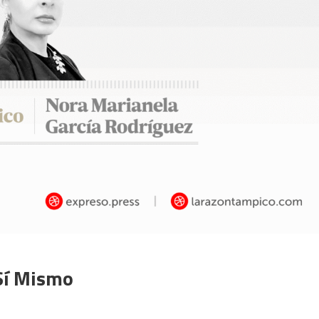
Sí Mismo
n