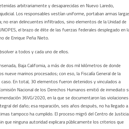
tenidas arbitrariamente y desaparecidas en Nuevo Laredo,
stado
judicial. Los responsables vestían uniforme, portaban armas larga
ue
 no eran delincuentes infiltrados, sino elementos de la Unidad de
e
bsuelve
 UNOPES, el brazo de élite de las fuerzas federales desplegado en l
no de Enrique Peña Nieto.
ismo
solver a todos y cada uno de ellos.
nsenada, Baja California, a más de dos mil kilómetros de donde
mos nueve marinos procesados; con eso, la Fiscalía General de la
o caso. En total, 30 elementos fueron detenidos y vinculados a
 Comisión Nacional de los Derechos Humanos emitió de inmediato s
comendación 36VG/2020, en la que se documentaron las violaciones
egral del daño; esa reparación, seis años después, no ha llegado a
ctimas tampoco ha cumplido. El proceso migró del Centro de Justicia
n que ninguna autoridad explicara públicamente los criterios que