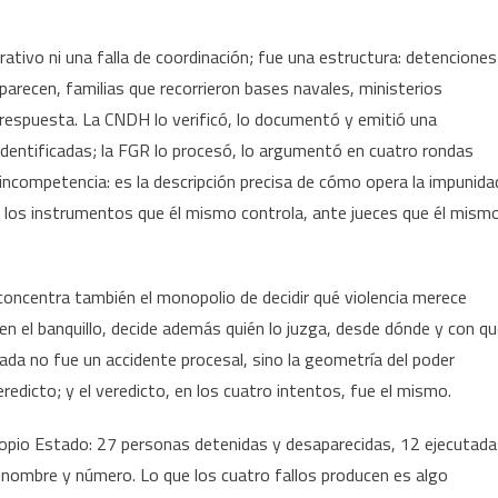
tivo ni una falla de coordinación; fue una estructura: detenciones
parecen, familias que recorrieron bases navales, ministerios
a respuesta. La CNDH lo verificó, lo documentó y emitió una
dentificadas; la FGR lo procesó, lo argumentó en cuatro rondas
s incompetencia: es la descripción precisa de cómo opera la impunida
 los instrumentos que él mismo controla, ante jueces que él mism
.
 concentra también el monopolio de decidir qué violencia merece
n el banquillo, decide además quién lo juzga, desde dónde y con q
ada no fue un accidente procesal, sino la geometría del poder
eredicto; y el veredicto, en los cuatro intentos, fue el mismo.
propio Estado: 27 personas detenidas y desaparecidas, 12 ejecutad
 nombre y número. Lo que los cuatro fallos producen es algo