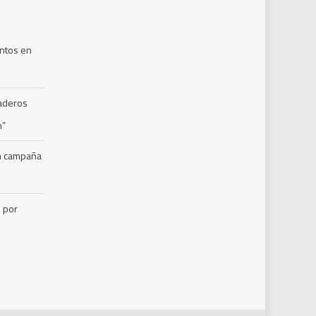
ntos en
naderos
m”
en campaña
s por