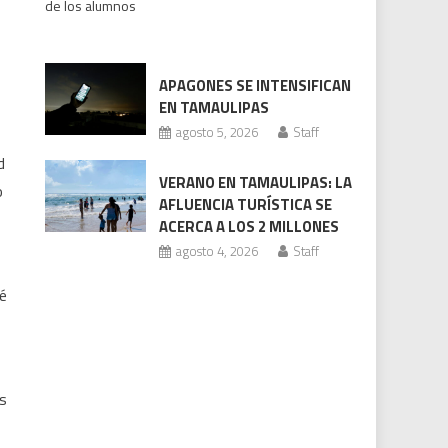
de los alumnos
bajo
revisión
Codhet
APAGONES SE INTENSIFICAN
EN TAMAULIPAS
agosto 5, 2026
Staff
d
VERANO EN TAMAULIPAS: LA
o
AFLUENCIA TURÍSTICA SE
ACERCA A LOS 2 MILLONES
agosto 4, 2026
Staff
ué
as