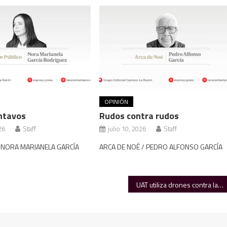
OPINIÓN
ntavos
Rudos contra rudos
26
Staff
julio 10, 2026
Staff
/ NORA MARIANELA GARCÍA
ARCA DE NOÉ / PEDRO ALFONSO GARCÍA
UAT utiliza drones contra la mosca del gusano barrenador