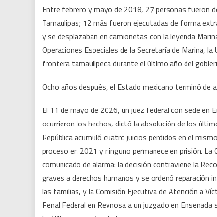
El
Entre febrero y mayo de 2018, 27 personas fueron de
E
Tamaulipas; 12 más fueron ejecutadas de forma extra
q
y se desplazaban en camionetas con la leyenda Marina;
s
a
Operaciones Especiales de la Secretaría de Marina, la
a
frontera tamaulipeca durante el último año del gobier
sí
m
Ocho años después, el Estado mexicano terminó de ab
El 11 de mayo de 2026, un juez federal con sede en E
ocurrieron los hechos, dictó la absolución de los últi
República acumuló cuatro juicios perdidos en el mism
proceso en 2021 y ninguno permanece en prisión. La
comunicado de alarma: la decisión contraviene la Re
graves a derechos humanos y se ordenó reparación int
las familias, y la Comisión Ejecutiva de Atención a Ví
Penal Federal en Reynosa a un juzgado en Ensenada si