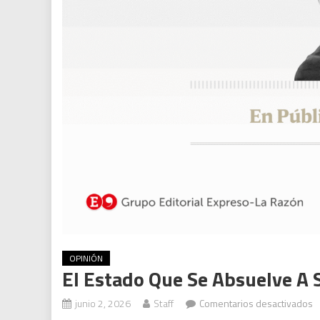
OPINIÓN
El Estado Que Se Absuelve A 
e
junio 2, 2026
Staff
Comentarios desactivados