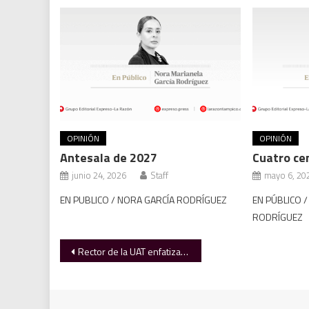
OPINIÓN
OPINIÓN
Antesala de 2027
Cuatro ce
junio 24, 2026
Staff
mayo 6, 20
EN PUBLICO / NORA GARCÍA RODRÍGUEZ
EN PÚBLICO 
RODRÍGUEZ
Navegación
Rector de la UAT enfatiza la continuidad de esfuerzos acorde al gobierno federal
de
entradas